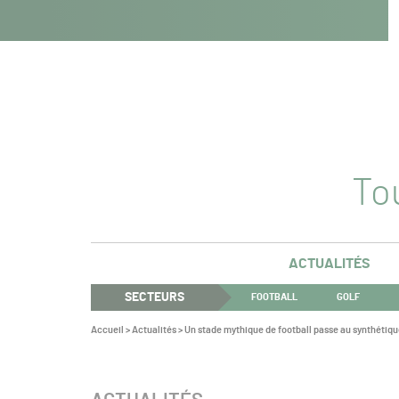
Navigation
Panneau de gestion des cookies
Aller au contenu
Aller à la navigation
principale
Tou
ACTUALITÉS
SECTEURS
FOOTBALL
GOLF
Vous
Accueil
>
Actualités
>
Un stade mythique de football passe au synthétiq
êtes
ici :