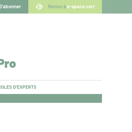
S’abonner
Retour à
e-space vert
Pro
OLES D’EXPERTS