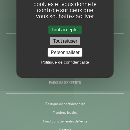
cookies et vous donne le
contrôle sur ceux que
Gazon
Toute l’info autour du
vous souhaitez activer
Sport
Gazon Sport Pro
Pro
H24
Tout accepter
-
Tout refuser
ACTUALITÉS
Personnaliser
PRATIQUES
Politique de confidentialité
RECHERCHE & INNOVATION
PAROLES D’EXPERTS
Politique de confidentialité
Mentions légales
Conditions Générales de Vente