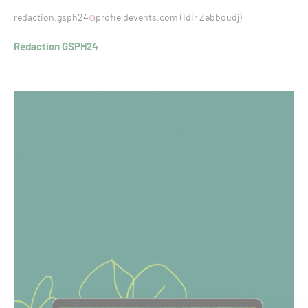
redaction.gsph24
profieldevents.com (Idir Zebboudj)
Rédaction GSPH24