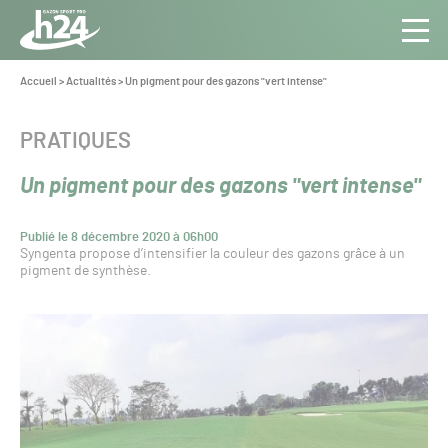
Panneau de gestion des cookies
Aller au contenu
Aller à la navigation
Toute
Navig
l’info
Vous
Accueil
>
Actualités
>
Un pigment pour des gazons "vert intense"
êtes
du Gazon
ici :
Sport
CATÉGORIE :
PRATIQUES
Pro
Un pigment pour des gazons "vert intense"
Publié le 8 décembre 2020 à 06h00
Syngenta propose d’intensifier la couleur des gazons grâce à un
pigment de synthèse.