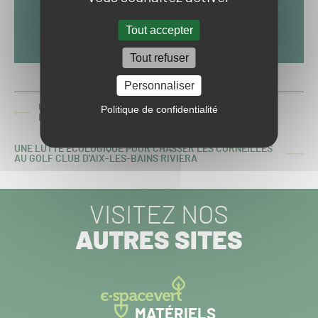
Tout accepter
Tout refuser
Personnaliser
UNE CONSULTATION PUBLIQUE POUR L'INTERDICTION
Politique de confidentialité
ARTICLE
FUTURE DES « PHYTOS » EN TERRAINS DE SPORT
PRÉCÉDENT :
UNE LUTTE ÉCOLOGIQUE POUR CHASSER LES CORNEILLES
ARTICLE
AU GOLF CLUB D'AIX-LES-BAINS RIVIERA
SUIVANT :
VISITEZ NOS
AUTRES SITES
MATÉRIELS