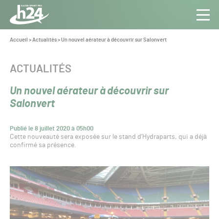
Panneau de gestion des cookies
Aller au contenu
Aller à la navigation
Toute
Navig
l’info
Vous
Accueil
>
Actualités
>
Un nouvel aérateur à découvrir sur Salonvert
êtes
du Gazon
ici :
Sport
CATÉGORIE :
ACTUALITÉS
Pro
Un nouvel aérateur à découvrir sur
Salonvert
Publié le 8 juillet 2020 à 05h00
Cette nouveauté sera exposée sur le stand d’Hydraparts, qui a déjà
confirmé sa présence.