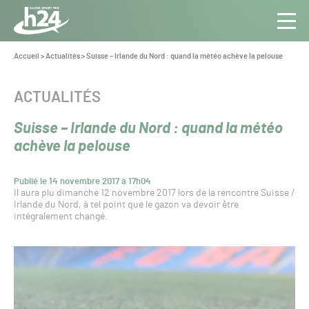
Panneau de gestion des cookies
Aller au contenu
Aller à la navigation
Toute
Navig
l’info
Vous
Accueil
>
Actualités
>
Suisse – Irlande du Nord : quand la météo achève la pelouse
êtes
du Gazon
ici :
Sport
CATÉGORIE :
ACTUALITÉS
Pro
Suisse – Irlande du Nord : quand la météo
achève la pelouse
Publié le 14 novembre 2017 à 17h04
Il aura plu dimanche 12 novembre 2017 lors de la rencontre Suisse /
Irlande du Nord, à tel point que le gazon va devoir être
intégralement changé.