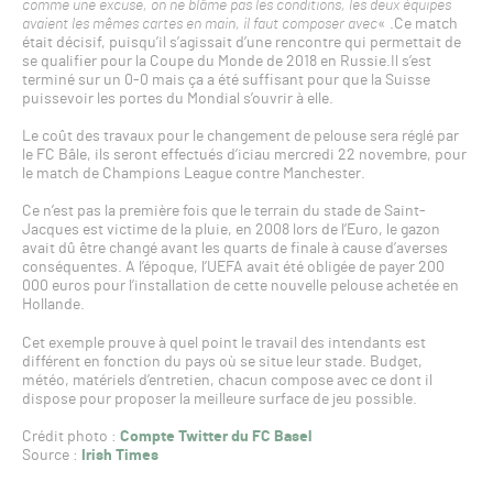
comme une excuse, on ne blâme pas les conditions, les deux équipes
avaient les mêmes cartes en main, il faut composer avec
« .Ce match
était décisif, puisqu’il s’agissait d’une rencontre qui permettait de
se qualifier pour la Coupe du Monde de 2018 en Russie.Il s’est
terminé sur un 0-0 mais ça a été suffisant pour que la Suisse
puissevoir les portes du Mondial s’ouvrir à elle.
Le coût des travaux pour le changement de pelouse sera réglé par
le FC Bâle, ils seront effectués d’iciau mercredi 22 novembre, pour
le match de Champions League contre Manchester.
Ce n’est pas la première fois que le terrain du stade de Saint-
Jacques est victime de la pluie, en 2008 lors de l’Euro, le gazon
avait dû être changé avant les quarts de finale à cause d’averses
conséquentes. A l’époque, l’UEFA avait été obligée de payer 200
000 euros pour l’installation de cette nouvelle pelouse achetée en
Hollande.
Cet exemple prouve à quel point le travail des intendants est
différent en fonction du pays où se situe leur stade. Budget,
météo, matériels d’entretien, chacun compose avec ce dont il
dispose pour proposer la meilleure surface de jeu possible.
Crédit photo :
Compte Twitter du FC Basel
Source :
Irish Times