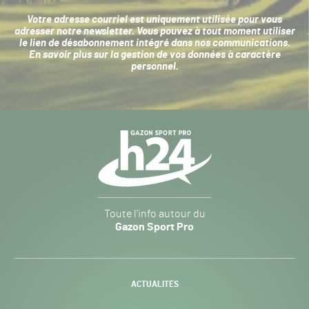
Votre adresse courriel est uniquement utilisée pour vous
adresser notre newsletter. Vous pouvez à tout moment utiliser
le lien de désabonnement intégré dans nos communications.
En savoir plus sur la
gestion de vos données à caractère
personnel
.
Navigation
secondaire
Gazon
Toute l’info autour du
Sport
Gazon Sport Pro
Pro
H24
-
ACTUALITÉS