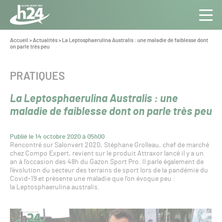
Panneau de gestion des cookies
Aller au contenu
Aller à la navigation
Toute
Navig
l’info
Vous
Accueil
>
Actualités
>
La Leptosphaerulina Australis : une maladie de faiblesse dont
êtes
on parle très peu
du Gazon
ici :
Sport
Pro
CATÉGORIE :
PRATIQUES
La Leptosphaerulina Australis : une
maladie de faiblesse dont on parle très peu
Publié le 14 octobre 2020 à 05h00
Rencontré sur Salonvert 2020, Stéphane Grolleau, chef de marché
chez Compo Expert, revient sur le produit Attraxor lancé il y a un
an à l’occasion des 48h du Gazon Sport Pro. Il parle également de
l’évolution du secteur des terrains de sport lors de la pandémie du
Covid-19 et présente une maladie que l’on évoque peu :
la Leptosphaerulina australis.