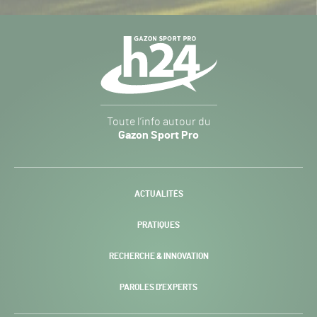
Navigation
secondaire
Gazon
Toute l’info autour du
Sport
Gazon Sport Pro
Pro
H24
-
ACTUALITÉS
PRATIQUES
RECHERCHE & INNOVATION
PAROLES D’EXPERTS