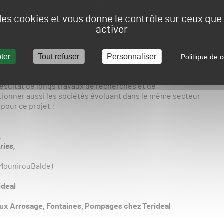
ment de la Piverdière. Ils ontannoncé sur le site et sur
, conducteur de travaux arrosage, fontaine pompages, qu’:
 des cookies et vous donne le contrôle sur ceux qu
activer
’eau d’arrosage, le Stade Rennais FC se voit maintenant
t de la Piverdière d’un système IQ avec 3 modems de
ter
Tout refuser
Personnaliser
 la programmation d’arrosage depuis un PC ou un
Politique de c
résultat de longs travaux de recherches et de
entionner aussi les sociétés évoluant dans le même secteur
 pour ce projet :
,
ries,
MounirouBalde)
ideal
ux Arrosage, Fontaines, Pompages chez Terideal