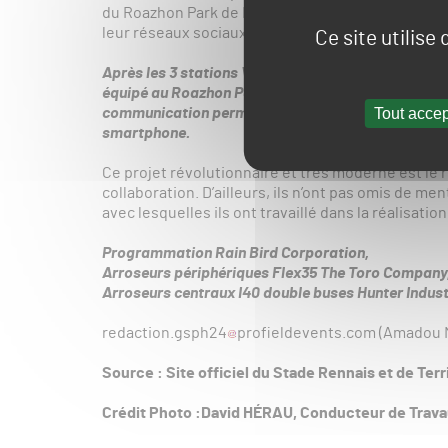
du Roazhon Park de Rennes et du centre d’entraîne
leur réseaux sociaux, par la voix de David HERAU
Ce site utilise
Après les 3 stations Viseo de correction de pH de l
équipé au Roazhon Park et au centre d’entraînemen
Tout accep
communication permettant l’accès à l’ensemble de
smartphone.
Ce projet révolutionnaire et très moderne est le 
collaboration. D’ailleurs, ils n’ont pas omis de m
avec lesquelles ils ont travaillé dans la réalisation
Programmation Rain Bird Corporation,
Arroseurs périphériques Flex35 The Toro Company
Arroseurs centraux I40 double buses Hunter Indust
redaction.gsph24
profieldevents.com (Amadou 
Source : Site officiel du Stade Rennais et de Terr
Crédit Photo :David HÉRAU, Conducteur de Trava