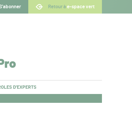
S’abonner
Retour à
e-space vert
Pro
OLES D’EXPERTS