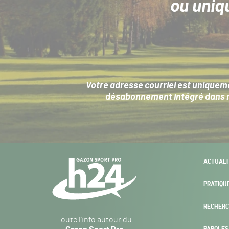
ou uniq
Votre adresse courriel est uniqueme
désabonnement intégré dans no
Navigation
ACTUALI
secondaire
PRATIQU
RECHERC
Gazon
Toute l’info autour du
Sport