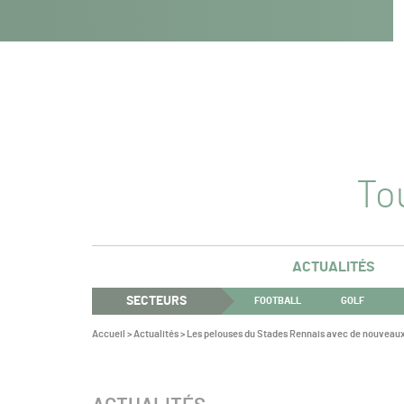
Navigation
Panneau de gestion des cookies
Aller au contenu
Aller à la navigation
principale
Tou
ACTUALITÉS
SECTEURS
FOOTBALL
GOLF
Vous
Accueil
>
Actualités
>
Les pelouses du Stades Rennais avec de nouveaux 
êtes
ici :