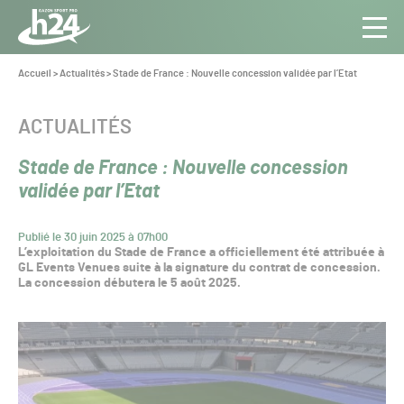
Panneau de gestion des cookies
Aller au contenu
Aller à la navigation
Toute
Navig
l’info
Vous
Accueil
>
Actualités
>
Stade de France : Nouvelle concession validée par l’Etat
êtes
du Gazon
ici :
Sport
CATÉGORIE :
ACTUALITÉS
Pro
Stade de France : Nouvelle concession
validée par l’Etat
Publié le 30 juin 2025 à 07h00
L’exploitation du Stade de France a officiellement été attribuée à
GL Events Venues suite à la signature du contrat de concession.
La concession débutera le 5 août 2025.