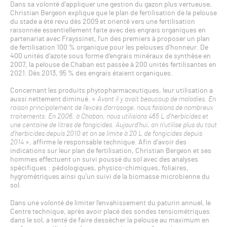
Dans sa volonté d’appliquer une gestion du gazon plus vertueuse,
Christian Bergeon explique que le plan de fertilisation de la pelouse
du stade a été revu dès 2009 et orienté vers une fertilisation
raisonnée essentiellement faite avec des engrais organiques en
partenariat avec Frayssinet, l’un des premiers à proposer un plan
de fertilisation 100 % organique pour les pelouses d’honneur. De
400 unités d’azote sous forme d’engrais minéraux de synthèse en
2007, la pelouse de Chaban est passée à 200 unités fertilisantes en
2021. Dès 2013, 95 % des engrais étaient organiques.
Concernant les produits phytopharmaceutiques, leur utilisation a
aussi nettement diminué. «
Avant il y avait beaucoup de maladies. En
raison principalement de l’excès d’arrosage, nous faisions de nombreux
traitements. En 2006, à Chaban, nous utilisions 465 L d’herbicides et
une centaine de litres de fongicides. Aujourd’hui, on n’utilise plus du tout
d’herbicides depuis 2010 et on se limite à 20 L de fongicides depuis
2014
», affirme le responsable technique. Afin d’avoir des
indications sur leur plan de fertilisation, Christian Bergeon et ses
hommes effectuent un suivi poussé du sol avec des analyses
spécifiques : pédologiques, physico-chimiques, foliaires,
hygrométriques ainsi qu’un suivi de la biomasse microbienne du
sol.
Dans une volonté de limiter l’envahissement du paturin annuel, le
Centre technique, après avoir placé des sondes tensiométriques
dans le sol, a tenté de faire dessécher la pelouse au maximum en