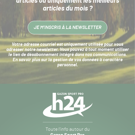
articles
ou uniquement les meilleurs
articles du mois ?
JE M’INSCRIS À LA NEWSLETTER
Votre adresse courriel est uniquement utilisée pour vous
adresser notre newsletter. Vous pouvez à tout moment utiliser
le lien de désabonnement intégré dans nos communications.
En savoir plus sur la
gestion de vos données à caractère
personnel
.
Navigation
secondaire
Gazon
Toute l’info autour du
Sport