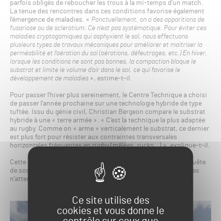
parfois obligés de reboucher les trous à la mi-temps d’un match.
La tenue des rencontres dans ces conditions favorise également
l’émergence de maladies. «
Ponctuellement, on a des apparitions de
fusariose ou de sclerotium. Ce n’est pas systématique. Pour éviter ces
maladies cryptogamiques qui asphyxient le sol, nous effectuons
plusieurs types de travaux mécaniques pour améliorer et maitriser la
perméabilité et l’aération du sol (aérations, défeutrages, etc.) En hiver,
lorsque les conditions ne sont pas bonnes, la compaction bloque le
substrat et limite le volume d’air dans le sol, ce qui favorise le
développement de maladies
», estime-t-il.
Pour passer l’hiver plus sereinement, le Centre Technique a choisi
de passer l’année prochaine sur une technologie hybride de type
tuftée. Issu du génie civil, Christian Bergeon compare le substrat
hybride à une « terre armée ». « C’est la technique la plus adaptée
au rugby. Comme on « arme » verticalement le substrat, ce dernier
est plus fort pour résister aux contraintes transversales
horizontales fréquentes en rugby (mêlées, rucks…) », explique-t-il.
Cette « terre armée » parviendra-t-elle à aider l’UBB dans la quête
de son premier Bouclier de Brennus ? Le stade Chaban-Delmas
n’attend que cela pour compléter son histoire déjà très riche.
Ce site utilise des
cookies et vous donne le