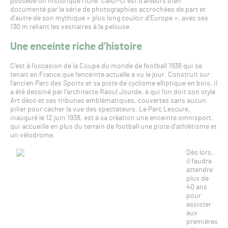
possède un historique riche. Celui-ci est d’ailleurs bien
documenté par la série de photographies accrochées de part et
d’autre de son mythique « plus long couloir d’Europe », avec ses
130 m reliant les vestiaires à la pelouse.
Une enceinte riche d’histoire
C’est à l’occasion de la Coupe du monde de football 1938 qui se
tenait en France que l’enceinte actuelle a vu le jour. Construit sur
l’ancien Parc des Sports et sa piste de cyclisme elliptique en bois, il
a été dessiné par l’architecte Raoul Jourde, à qui l’on doit son style
Art déco et ses tribunes emblématiques, couvertes sans aucun
pilier pour cacher la vue des spectateurs. Le Parc Lescure,
inauguré le 12 juin 1938, est à sa création une enceinte omnisport,
qui accueille en plus du terrain de football une piste d’athlétisme et
un vélodrome.
Dès lors,
il faudra
attendre
plus de
40 ans
pour
assister
aux
premières