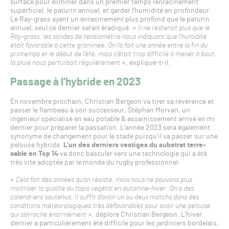
surface pour éliminer dans un premier temps l’enracinement
superficiel, le paturin annuel, et garder l’humidité en profondeur.
Le Ray-grass ayant un enracinement plus profond que le paturin
annuel, seul ce dernier serait éradiqué. «
Il ne resterait plus que le
Ray-grass, les sondes de tensiométrie nous indiquant que l’humidité
était favorable à cette graminée. On l’a fait une année entre la fin du
printemps et le début de l’été, mais c’était trop difficile à mener à bout,
la pluie nous perturbait régulièrement
», explique-t-il.
Passage à l’hybride en 2023
En novembre prochain, Christian Bergeon va tirer sa révérence et
passer le flambeau à son successeur, Stéphan Morvan, un
ingénieur spécialisé en eau potable & assainissement arrivé en mi
dernier pour préparer la passation. L’année 2023 sera également
synonyme de changement pour le stade puisqu’il va passer sur une
pelouse hybride.
L’un des derniers vestiges du substrat terre-
sable en Top 14
va donc basculer vers une technologie qui a été
très vite adoptée par le monde du rugby professionnel.
«
Cela fait des années qu’on résiste, mais nous ne pouvons plus
maitriser la qualité du tapis végétal en automne-hiver. On a des
calendriers soutenus. Il suffit d’avoir un ou deux matchs dans des
conditions météorologiques très défavorables pour avoir une pelouse
qui s’arrache énormément
», déplore Christian Bergeon. L’hiver
dernier a particulièrement été difficile pour les jardiniers bordelais,