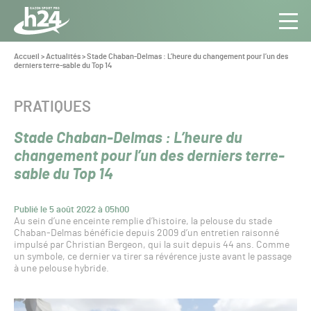
Panneau de gestion des cookies
Aller au contenu
Aller à la navigation
Toute
Navig
l’info
Vous
Accueil
>
Actualités
>
Stade Chaban-Delmas : L’heure du changement pour l’un des
êtes
derniers terre-sable du Top 14
du Gazon
ici :
Sport
Pro
CATÉGORIE :
PRATIQUES
Stade Chaban-Delmas : L’heure du
changement pour l’un des derniers terre-
sable du Top 14
Publié le 5 août 2022 à 05h00
Au sein d’une enceinte remplie d’histoire, la pelouse du stade
Chaban-Delmas bénéficie depuis 2009 d’un entretien raisonné
impulsé par Christian Bergeon, qui la suit depuis 44 ans. Comme
un symbole, ce dernier va tirer sa révérence juste avant le passage
à une pelouse hybride.