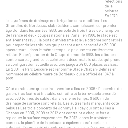
réfections
de la
pelouse.
En 1979,
les systèmes de drainage et d’irrigation sont modifiés. Les
Girondins de Bordeaux, club résident, connaissent leur premier
âge d’or dans les années 1980, auréolé de trois titres de champion
de France et deux coupes nationales. Ainsi, en 1986, le stade est
entièrement revu : la piste d’athlétisme et le vélodrome sont retirés
pour agrandir les tribunes qui passent à une capacité de 30 000
spectateurs ; dans le même temps, la pelouse est entièrement
refaite. En préparation de la Coupe du monde 1998, les tribunes
sont encore agrandies et ceinturent désormais le stade, qui prend
sa configuration actuelle avec une jauge à 34 000 places assises.
En 2001, le Parc Lescure est renommé Stade Chaban-Delmas en
hommage au célèbre maire de Bordeaux qui a officié de 1947 à
1995.
Côté terrain, une grosse intervention a lieu en 2006 : l’ensemble du
gazon, très feutré et instable, est retiré et le terre-sable amendé
avec 560 tonnes de sable ; dans le même temps, 9 500 m de
drainage de surface sont refaits. Les autres faits marquants côté
pelouse Les trois concerts de Johnny Halliday qui ont eu lieu à
Chaban en 2003, 2009 et 2012 ont contraint à chaque fois à
replaquer la surface engazonnée. En 2012, après le troisième
concert, la planéité de la pelouse a également été reprise, le
substrat décompacté et remis en forme avec un léger apport de