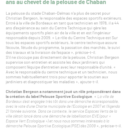
ans au chevet de la pelouse de Chaban
La pelouse du stade Chaban-Delmas n’a plus de secret pour
Christian Bergeon, le responsable des espaces sportifs extérieurs.
Entré à la ville de Bordeaux en tant que technicien en 1978, il a 44
ans d’expérience au sein du Centre Technique qui gère les
équipements sportifs plein air de la ville et en est l’ingénieur
responsable depuis 2009. « Le rôle du Centre Technique est Sur
tous les espaces sportifs extérieurs, le centre technique assure
l’écoute, l’étude du programme, la passation des marchés, le suivi
des travaux et la livraison de l’espace », précise-t-il.
S’il ne s’occupe pas directement de la pelouse, Christian Bergeon
supervise son entretien et assiste les deux jardiniers qui
composent l’équipe d’entretien avec leur responsable d’unité. «
Avec le responsable du centre technique et un technicien, nous
sommes habituellement trois pour apporter le soutien aux
jardiniers et diagnostiquer les maladies », ajoute-t-il.
Christian Bergeon a notamment joué un rôle prépondérant dans
la création du label Pelouse Sportive Ecologique
. «
La ville de
Bordeaux s’est engagée très tôt dans une démarche écoresponsable,
avec le vote d’une Charte municipale de l’Ecologie en 2007 et l’Agenda
21 l’année suivante. Dans ce contexte, le service Espaces Verts de la
ville s’était lancé dans une démarche de labellisation EVE (pour «
Espace Vert Ecologique ») et nous nous sommes intéressés à la
démarche Pelouse Sportive Ecologique (PSE) dès 2009
», précise-t-il.