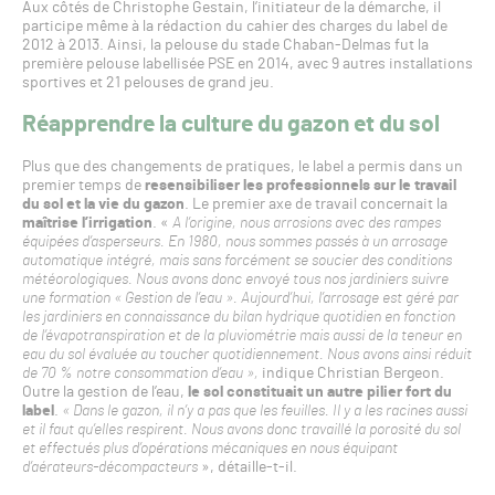
Aux côtés de Christophe Gestain, l’initiateur de la démarche, il
participe même à la rédaction du cahier des charges du label de
2012 à 2013. Ainsi, la pelouse du stade Chaban-Delmas fut la
première pelouse labellisée PSE en 2014, avec 9 autres installations
sportives et 21 pelouses de grand jeu.
Réapprendre la culture du gazon et du sol
Plus que des changements de pratiques, le label a permis dans un
premier temps de
resensibiliser les professionnels sur le travail
du sol et la vie du gazon
. Le premier axe de travail concernait la
maîtrise l’irrigation
. «
A l’origine, nous arrosions avec des rampes
équipées d’asperseurs. En 1980, nous sommes passés à un arrosage
automatique intégré, mais sans forcément se soucier des conditions
météorologiques. Nous avons donc envoyé tous nos jardiniers suivre
une formation « Gestion de l’eau ». Aujourd’hui, l’arrosage est géré par
les jardiniers en connaissance du bilan hydrique quotidien en fonction
de l’évapotranspiration et de la pluviométrie mais aussi de la teneur en
eau du sol évaluée au toucher quotidiennement. Nous avons ainsi réduit
de 70 % notre consommation d’eau »,
indique Christian Bergeon.
Outre la gestion de l’eau,
le sol constituait un autre pilier fort du
label
.
« Dans le gazon, il n’y a pas que les feuilles. Il y a les racines aussi
et il faut qu’elles respirent. Nous avons donc travaillé la porosité du sol
et effectués plus d’opérations mécaniques en nous équipant
d’aérateurs-décompacteurs
», détaille-t-il.