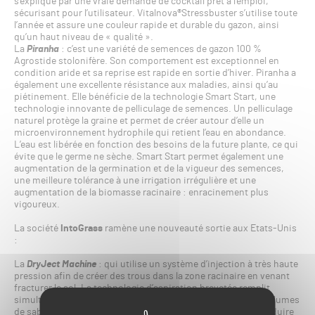
s’explique par une vraie demande de cocktail prêt à l’emploi,
sécurisant pour l’utilisateur. Vitalnova®Stressbuster s’utilise toute
l’année et assure une couleur rapide et durable du gazon, ainsi
qu’un haut niveau de « qualité ».
La
Piranha
: c’est une variété de semences de gazon 100 %
Agrostide stolonifère. Son comportement est exceptionnel en
condition aride et sa reprise est rapide en sortie d’hiver. Piranha a
également une excellente résistance aux maladies, ainsi qu’au
piétinement. Elle bénéficie de la technologie Smart Start, une
technologie innovante de pelliculage de semences. Un pelliculage
naturel protège la graine et permet de créer autour d’elle un
microenvironnement hydrophile qui retient l’eau en abondance.
L’eau est libérée en fonction des besoins de la future plante, ce qui
évite que le germe ne sèche. Smart Start permet également une
augmentation de la germination et de la vigueur des semences,
une meilleure tolérance à une irrigation irrégulière et une
augmentation de la biomasse racinaire : enracinement plus
vigoureux.
La société
IntoGrass
ramène une nouveauté sortie aux Etats-Unis
:
La
DryJect Machine
: qui utilise un système d’injection à très haute
pression afin de créer des trous dans la zone racinaire en venant
fracturer le sol. La technologie d’aspiration brevetée remplit
simultanément les trous jusqu’à la surface avec de grands volumes
de sable ou d’amendement. Cela signifie que vous pouvez réduire