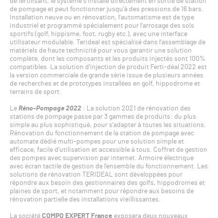
de fertilisant, le système s’installe directement en sortie de station
de pompage et peut fonctionner jusqu’à des pressions de 16 bars.
Installation neuve ou en rénovation, l’automatisme est de type
industriel et programmé spécialement pour l’arrosage des sols
sportifs (golf, hippisme, foot, rugby etc.), avec une interface
utilisateur modulable. Terideal est spécialisé dans l’assemblage de
matériels de haute technicité pour vous garantir une solution
complète, dont les composants et les produits injectés sont 100%
compatibles. La solution d’injection de produit Ferti-déal 2022 est
la version commerciale de grande série issue de plusieurs années
de recherches et de prototypes installées en golf, hippodrome et
terrains de sport.
Le
Réno-Pompage 2022
: La solution 2021 de rénovation des
stations de pompage passe par 3 gammes de produits: du plus
simple au plus sophistiqué, pour s’adapter à toutes les situations.
Rénovation du fonctionnement de la station de pompage avec
automate dédié multi-pompes pour une solution simple et
efficace, facile d’utilisation et accessible à tous. Coffret de gestion
des pompes avec supervision par internet. Armoire électrique
avec écran tactile de gestion de l’ensemble du fonctionnement. Les
solutions de rénovation TERIDEAL sont développées pour
répondre aux besoin des gestionnaires des golfs, hippodromes et
plaines de sport, et notamment pour répondre aux besoins de
rénovation partielle des installations vieillissantes.
La société
COMPO EXPERT France
exposera deux nouveaux