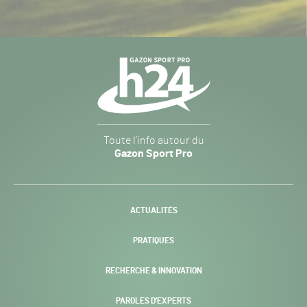
Navigation
secondaire
Gazon
Toute l’info autour du
Sport
Gazon Sport Pro
Pro
H24
-
ACTUALITÉS
PRATIQUES
RECHERCHE & INNOVATION
PAROLES D’EXPERTS