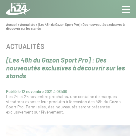
Panneau de gestion des cookies
Aller au contenu
Aller à la navigation
Toute
Navig
l’info
Vous
Accueil
>
Actualités
>
[Les 48h du Gazon Sport Pro] : Des nouveautés exclusives à
êtes
découvrir sur les stands
du Gazon
ici :
Sport
Pro
CATÉGORIE :
ACTUALITÉS
[Les 48h du Gazon Sport Pro] : Des
nouveautés exclusives à découvrir sur les
stands
Publié le 12 novembre 2021 à 06h00
Les 24 et 25 novembre prochains, une centaine de marques
viendront exposer leur produits à l’occasion des 48h du Gazon
Sport Pro. Parmi elles, des nouveautés seront présentée
exclusivement sur l’événement.