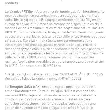
produits :
Le
Vitanica® RZ Bio
: c’est un engrais liquide à action biostimulante
pour application en pulvérisation ou arrosage sur gazons. Il est
utilisable en Agriculture Biologique conformément au Règlement
européen en vigueur. Grâce à sa composition spécifique en algue
marine Ecklonia maxima** et en micro-organisme naturel Bacillus
R6CDX*, il stimule la vitalité, la vigueur et l’enracinement du gazon
et assure une meilleure résistance aux différentes formes de stress
abiotiques. Sur gazon, il en résulte une germination et une
installation accélérée des jeunes gazons, un chevelu racinaire
dense des gazons établis avec de nombreuses racines blanches et
actives, une occupation de l’espace du sol par un microorganisme
utile, le Bacillus R6CDX afin de former un biofilm autour des
racines. Application possible dès que la température du sol atteint
14 à 15°C. Dose d’emploi : 10 à 20 L/ha
*Bacillus amyloliquefaciens souche R6CDX.AMM n°1171301. ** 30%
d’extrait de l’algue Ecklonia maxima AMM n°1160002
Le
Terraplus Solub NPK
: c’est un engrais organique soluble à
action biostimulante. TerraPlus® Solub NPK est composé de
matières 100% végétales issues de l’économie circulaire et ne
contient pas de sous-produits animaux. Il est utilisable en
agriculture biologique. Il bénéficie de plusieurs actions : une
action de nutrition complète et équilibrée grâce à l’azote, le