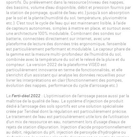
sportifs. Du prélèvement dans la ressource (niveau des nappes,
des bassins, volume d’eau disponible, débit et pression fournis par
la station de pompage, qualité de l’eau etc.) jusqu’à son absorption
par le sol et la plante (humidité du sol, température, pluviométrie
etc.). C’est tout le cycle de l’eau qui est maintenant lisible, à l’aide
de capteurs autonomes, simples à mettre en place, et surtout avec
une architecture 100% modulable. Combinant des sondes sur
batterie, connectées directement sur internet, avec une
plateforme de lecture des données très ergonomique, l’ensemble
est particulièrement performant et modulable. Le capteur phare de
la gamme est la mesure multi-profondeur de l’humidité du sol,
combinée avec la température du sol et le relevé de la pluie et du
compteur. La version 2022 de la plateforme VISEO est
particulièrement innovante en terme de fonctionnalités, et elle
s’enrichit d’un assistant qui analyse les données recueillies pour
livrer les interprétations en clair (fonctionnement des pompes,
évolution des nappes, performance du cycle d’arrosage etc.)
Le
Ferti-déal 2022
: L’optimisation de l’arrosage passe aussi par la
maîtrise de la qualité de l’eau. Le système d’injection de produit
dédié à l’arrosage des sols sportifs est une solution spécialisée
créée par Terideal dont la régulation est particulièrement précise.
Le traitement de l’eau est particulièrement utile lors de l’utilisation
d’un mix de ressource en eau, notamment lors d’usage d’eaux de
rejets de station d’épuration. Injection d’acide proportionnellement
au débit, régulation du pH, injection de peroxyde d’hydrogène ou