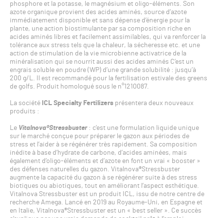
phosphore et la potasse, le magnésium et oligo-éléments. Son
azote organique provient des acides aminés, source d’azote
immédiatement disponible et sans dépense d’énergie pour la
plante, une action biostimulante par sa composition riche en
acides aminés libres et facilement assimilables, qui va renforcer la
tolérance aux stress tels que la chaleur, la sécheresse etc. et une
action de stimulation de la vie microbienne activatrice de la
minéralisation qui se nourrit aussi des acides aminés C’est un
engrais soluble en poudre (WP) d’une grande solubilité : jusqu’à
200 g/L. Il est recommandé pour la fertilisation estivale des greens
de golfs. Produit homologué sous le n°1210087.
La société
ICL Specialty Fertilizers
présentera deux nouveaux
produits :
Le
Vitalnova®Stressbuster
: c’est une formulation liquide unique
sur le marché conçue pour préparer le gazon aux périodes de
stress et l’aider à se régénérer très rapidement. Sa composition
inédite à base d’hydrate de carbone, d’acides aminées, mais
également d’oligo-éléments et d’azote en font un vrai « booster »
des défenses naturelles du gazon. Vitalnova®Stressbuster
augmente la capacité du gazon à se régénérer suite à des stress
biotiques ou abiotiques, tout en améliorant l’aspect esthétique.
Vitalnova Stressbuster est un produit ICL, issu de notre centre de
recherche Amega. Lancé en 2019 au Royaume-Uni, en Espagne et
en Italie, Vitalnova®Stressbuster est un « best seller ». Ce succès