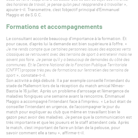
des horaires de travail, je pense qu’on peut réapprendre à travailler
»,
ajoute-t-il. Transmettre, c’est l’objectif principal d’Emmanuel
Maggio et de S.G.C.
Formations et accompagnements
Le consultant accorde beaucoup d’importance à la formation. Et
pour cause, d’après lui la demande est bien supérieure à l’offre. «
Je me rends compte que certaines personnes issues des espaces verts
classiques se retrouvent avec des terrains de sport à entretenir mais ne
savent pas faire. Je pense qu’il y a beaucoup de demandes du côté des
communes. Et le Centre National de la Fonction Publique Territoriale
(CNFPT) propose très peu de formations sur l’entretien des terrains de
sport
», constate-t-il.
Son activité a déjà débuté. Il a par exemple conseillé l’intendant du
stade de Mallemort lors de la réception du match amical Nîmes-
Bastia le 16 juillet. Après un problème d’arrosage et l’émergence de
maladies fongiques une semaine avant la rencontre, Emmanuel
Maggio a accompagné l’intendant face à l’imprévu. « Le but était de
conseiller l’intendant en urgence, de l’accompagner le jour du
match pour expliquer au club que même en travaillant bien le
gazon peut avoir des maladies. Je pense que la communication est
très importante et que les joueurs et le staff attendent cela. Après
le match, c’est important de faire un bilan de la pelouse, pour
savoir comment elle a tenu », affirme-t-il.