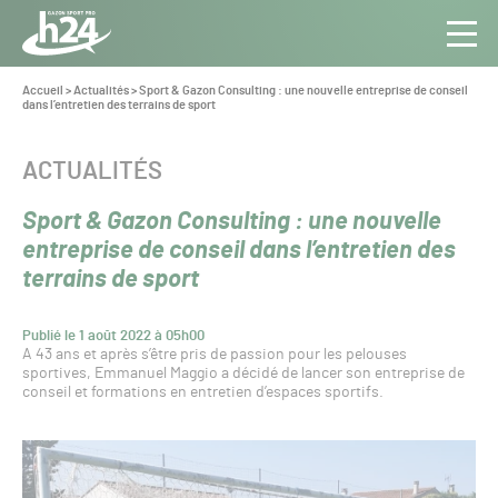
Panneau de gestion des cookies
Aller au contenu
Aller à la navigation
Toute
Navig
l’info
Vous
Accueil
>
Actualités
>
Sport & Gazon Consulting : une nouvelle entreprise de conseil
êtes
dans l’entretien des terrains de sport
du Gazon
ici :
Sport
Pro
CATÉGORIE :
ACTUALITÉS
Sport & Gazon Consulting : une nouvelle
entreprise de conseil dans l’entretien des
terrains de sport
Publié le 1 août 2022 à 05h00
A 43 ans et après s’être pris de passion pour les pelouses
sportives, Emmanuel Maggio a décidé de lancer son entreprise de
conseil et formations en entretien d’espaces sportifs.