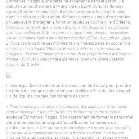
Emmanuel Maggio a une certaine expérience dans le gazon. Il a
débuté sur les chantiers à 14 ans via un BEPA Cultures florales
option Gestion Espace Vert. Il enchaîne ensuite les expériences
dans la création et l’entretien d’espaces verts au sein d’entreprises
privées avant d’intégrer la fonction publique pour la ville d’Orléans.
C’est à ce moment qu’il a eu un déclic. «
J’ai découvert les pelouses
professionnelles en 2016, et c’est très rapidement devenu ma passion.
J’ai eu la chance d’entretenir les terrains de l’USO qui évoluait en Ligue
2. Nous avons pu faire des manifestations intéressantes en accueillant
de gros clubs français (Monaco, Paris Saint-Germain, Rennes) ou
l’équipe de France féminine pour un match de préparation à la Coupe du
monde. J’y ai vécu une bonne expérience, avec une bonne pression
aussi
», confie-t-il.
Il décide par la suite de retourner dans son Sud natal pour prendre
un poste de chargé de chantiers sur la ville de Pertuis, dans lequel
il aide l’équipe chargée des terrains de sport.
«
Mais le milieu plus intense des stades et des pelouses me manquait,
c’est la raison pour laquelle j’ai décidé de lancer mon entreprise
»,
explique Emmanuel Maggio. Son objectif est de former le personnel
d’entretien des terrains sportifs, qu’ils soient amateurs ou
professionnels. «
Surtout avec le zéro phyto qui arrive, je pense qu’il y
a une nouvelle manière de travailler à mettre en place. Mon but est
aussi de faire réapprendre les bases. Que ce soit au sujet des intrants,