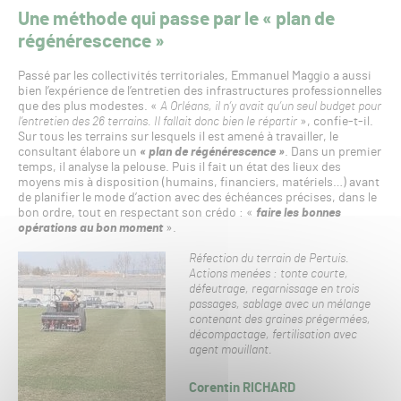
Une méthode qui passe par le « plan de
régénérescence »
Passé par les collectivités territoriales, Emmanuel Maggio a aussi
bien l’expérience de l’entretien des infrastructures professionnelles
que des plus modestes. «
A Orléans, il n’y avait qu’un seul budget pour
l’entretien des 26 terrains. Il fallait donc bien le répartir
», confie-t-il.
Sur tous les terrains sur lesquels il est amené à travailler, le
consultant élabore un
« plan de régénérescence »
. Dans un premier
temps, il analyse la pelouse. Puis il fait un état des lieux des
moyens mis à disposition (humains, financiers, matériels…) avant
de planifier le mode d’action avec des échéances précises, dans le
bon ordre, tout en respectant son crédo : «
faire les bonnes
opérations au bon moment
».
Réfection du terrain de Pertuis.
Actions menées : tonte courte,
défeutrage, regarnissage en trois
passages, sablage avec un mélange
contenant des graines prégermées,
décompactage, fertilisation avec
agent mouillant.
Corentin RICHARD