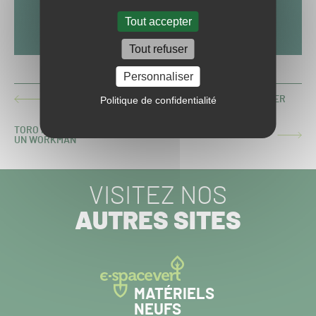
Tout accepter
Tout refuser
Personnaliser
Politique de confidentialité
KORECHI DÉVOILE UN ROBOT RATISSEUR DE BUNKER
ARTICLE
PRÉCÉDENT :
TORO PRÉSENTE UNE NOUVELLE LISSEUSE À GREEN ET
ARTICLE
UN WORKMAN
SUIVANT :
VISITEZ NOS
AUTRES SITES
MATÉRIELS
NEUFS