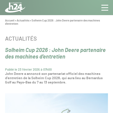
Panneau de gestion des cookies
Aller au contenu
Aller à la navigation
Toute
Navig
l’info
Vous
Accueil
>
Actualités
>
Solheim Cup 2026 : John Deere partenaire des machines
êtes
d’entretien
du Gazon
ici :
Sport
Pro
CATÉGORIE :
ACTUALITÉS
Solheim Cup 2026 : John Deere partenaire
des machines d’entretien
Publié le 23 février 2026 à 07h00
John Deere a annoncé son partenariat officiel des machines
d’entretien de la Solheim Cup 2026, qui aura lieu au Bernardus
Golf au Pays-Bas du 7 au 13 septembre.