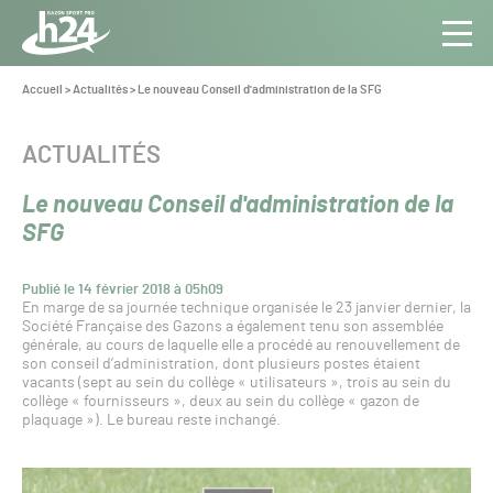
Panneau de gestion des cookies
Aller au contenu
Aller à la navigation
Toute
Navig
l’info
Vous
Accueil
>
Actualités
>
Le nouveau Conseil d'administration de la SFG
êtes
du Gazon
ici :
Sport
CATÉGORIE :
ACTUALITÉS
Pro
Le nouveau Conseil d'administration de la
SFG
Publié le 14 février 2018 à 05h09
En marge de sa journée technique organisée le 23 janvier dernier, la
Société Française des Gazons a également tenu son assemblée
générale, au cours de laquelle elle a procédé au renouvellement de
son conseil d’administration, dont plusieurs postes étaient
vacants (sept au sein du collège « utilisateurs », trois au sein du
collège « fournisseurs », deux au sein du collège « gazon de
plaquage »). Le bureau reste inchangé.