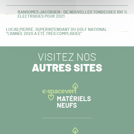
RANSOMES JACOBSEN : DE NOUVELLES TONDEUSES 100 %
ARTICLE
ÉLECTRIQUES POUR 2021
PRÉCÉDENT :
LUCAS PIERRÉ, SUPERINTENDANT DU GOLF NATIONAL :
ARTICLE
"L'ANNÉE 2020 A ÉTÉ TRÈS COMPLIQUÉE"
SUIVANT :
VISITEZ NOS
AUTRES SITES
MATÉRIELS
NEUFS