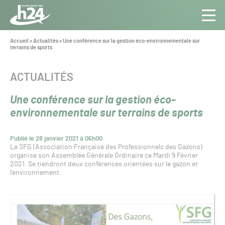
Panneau de gestion des cookies
Aller au contenu
Aller à la navigation
Toute
Navig
l’info
Vous
Accueil
>
Actualités
>
Une conférence sur la gestion éco-environnementale sur
êtes
terrains de sports
du Gazon
ici :
Sport
Pro
CATÉGORIE :
ACTUALITÉS
Une conférence sur la gestion éco-
environnementale sur terrains de sports
Publié le 28 janvier 2021 à 06h00
La SFG (Association Française des Professionnels des Gazons)
organise son Assemblée Générale Ordinaire ce Mardi 9 Février
2021. Se tiendront deux conférences orientées sur le gazon et
l’environnement.