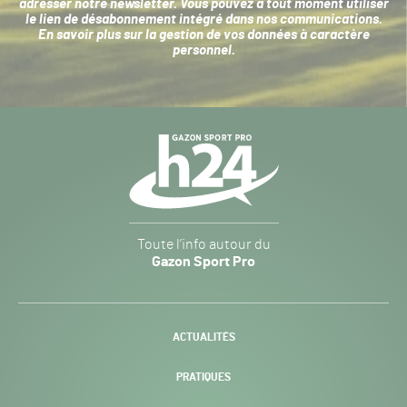
adresser notre newsletter. Vous pouvez à tout moment utiliser
le lien de désabonnement intégré dans nos communications.
En savoir plus sur la
gestion de vos données à caractère
personnel
.
Navigation
secondaire
Gazon
Toute l’info autour du
Sport
Gazon Sport Pro
Pro
H24
-
ACTUALITÉS
PRATIQUES