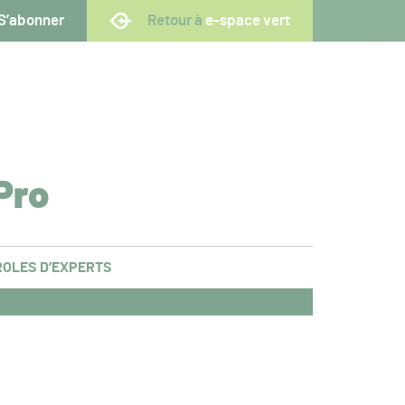
S’abonner
Retour à
e-space vert
Pro
OLES D’EXPERTS