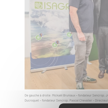
De gauche à droite: Mickaël Bruniaux – fondateur Sencrop; J
Ducroquet – fondateur Sencrop; Pascal Chevalier – Directeu