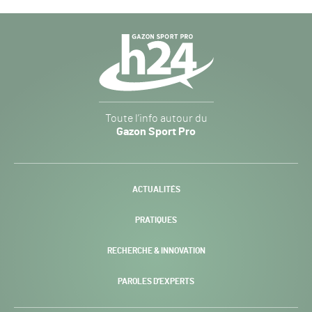
Navigation
secondaire
Gazon
Toute l’info autour du
Sport
Gazon Sport Pro
Pro
H24
-
ACTUALITÉS
PRATIQUES
RECHERCHE & INNOVATION
PAROLES D’EXPERTS