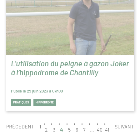
L’utilisation du peigne à gazon Joker
à l’hippodrome de Chantilly
Publié le 29 juin 2023 à 07h00
PRATIQUES
HIPPODROME
PAGINATION
PAGE
PRÉCÉDENT
1
SUIVANT
4
2
3
4
5
6
7
…
40
41
/