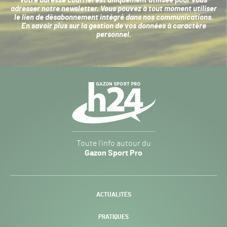
Votre adresse courriel est uniquement utilisée pour vous
adresser notre newsletter. Vous pouvez à tout moment utiliser
le lien de désabonnement intégré dans nos communications.
En savoir plus sur la
gestion de vos données à caractère
personnel
.
Navigation
secondaire
Gazon
Toute l’info autour du
Sport
Gazon Sport Pro
Pro
H24
-
ACTUALITÉS
PRATIQUES