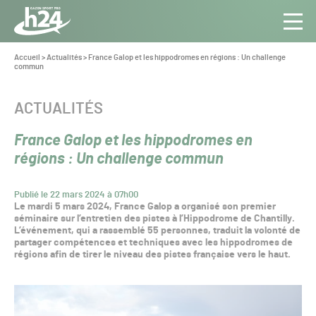
Panneau de gestion des cookies
Aller au contenu
Aller à la navigation
Toute
Navig
l’info
Vous
Accueil
>
Actualités
>
France Galop et les hippodromes en régions : Un challenge
êtes
commun
du Gazon
ici :
Sport
Pro
CATÉGORIE :
ACTUALITÉS
France Galop et les hippodromes en
régions : Un challenge commun
Publié le 22 mars 2024 à 07h00
Le mardi 5 mars 2024, France Galop a organisé son premier
séminaire sur l’entretien des pistes à l’Hippodrome de Chantilly.
L’événement, qui a rassemblé 55 personnes, traduit la volonté de
partager compétences et techniques avec les hippodromes de
régions afin de tirer le niveau des pistes française vers le haut.