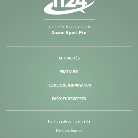
Gazon
Toute l’info autour du
Sport
Gazon Sport Pro
Pro
H24
-
ACTUALITÉS
PRATIQUES
RECHERCHE & INNOVATION
PAROLES D’EXPERTS
Politique de confidentialité
Mentions légales