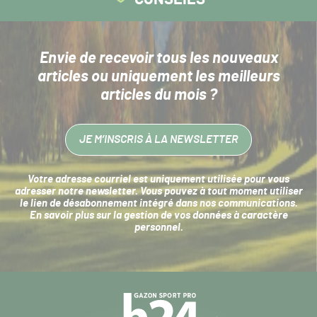
Envie de recevoir tous les nouveaux
articles
ou uniquement les meilleurs
articles du mois ?
JE M’INSCRIS À LA NEWSLETTER
Votre adresse courriel est uniquement utilisée pour vous
adresser notre newsletter. Vous pouvez à tout moment utiliser
le lien de désabonnement intégré dans nos communications.
En savoir plus sur la
gestion de vos données à caractère
personnel
.
Navigation
secondaire