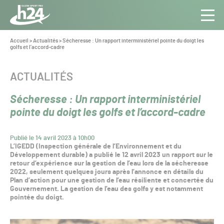
Panneau de gestion des cookies
Aller au contenu
Aller à la navigation
Toute
Navig
l’info
Vous
Accueil
>
Actualités
>
Sécheresse : Un rapport interministériel pointe du doigt les
êtes
golfs et l’accord-cadre
du Gazon
ici :
Sport
Pro
CATÉGORIE :
ACTUALITÉS
Sécheresse : Un rapport interministériel
pointe du doigt les golfs et l’accord-cadre
Publié le 14 avril 2023 à 10h00
L’IGEDD (Inspection générale de l’Environnement et du
Développement durable) a publié le 12 avril 2023 un rapport sur le
retour d’expérience sur la gestion de l’eau lors de la sécheresse
2022, seulement quelques jours après l’annonce en détails du
Plan d’action pour une gestion de l’eau résiliente et concertée du
Gouvernement. La gestion de l’eau des golfs y est notamment
pointée du doigt.