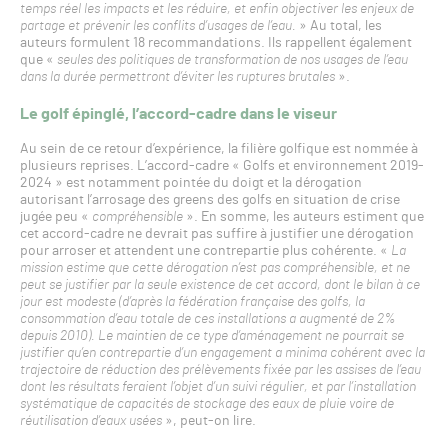
temps réel les impacts et les réduire, et enfin objectiver les enjeux de
partage et prévenir les conflits d’usages de l’eau.
» Au total, les
auteurs formulent 18 recommandations. Ils rappellent également
que «
seules des politiques de transformation de nos usages de l’eau
dans la durée permettront d’éviter les ruptures brutales
».
Le golf épinglé, l’accord-cadre dans le viseur
Au sein de ce retour d’expérience, la filière golfique est nommée à
plusieurs reprises. L’accord-cadre « Golfs et environnement 2019-
2024 » est notamment pointée du doigt et la dérogation
autorisant l’arrosage des greens des golfs en situation de crise
jugée peu «
compréhensible
». En somme, les auteurs estiment que
cet accord-cadre ne devrait pas suffire à justifier une dérogation
pour arroser et attendent une contrepartie plus cohérente. «
La
mission estime que cette dérogation n’est pas compréhensible, et ne
peut se justifier par la seule existence de cet accord, dont le bilan à ce
jour est modeste (d’après la fédération française des golfs, la
consommation d’eau totale de ces installations a augmenté de 2%
depuis 2010). Le maintien de ce type d’aménagement ne pourrait se
justifier qu’en contrepartie d’un engagement a minima cohérent avec la
trajectoire de réduction des prélèvements fixée par les assises de l’eau
dont les résultats feraient l’objet d’un suivi régulier, et par l’installation
systématique de capacités de stockage des eaux de pluie voire de
réutilisation d’eaux usées
», peut-on lire.