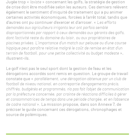
Jugée trop «
laxiste
» concernant les golfs, la stratégie de gestion
de crise doit être modifiée selon les auteurs. Ces derniers relèvent
également le sentiment d’iniquité de traitement qui a pu animer
certaines activités économiques, forcées à l’arrêt total, tandis que
d’autres ont pu continuer d’exercer et d’arroser. «
Les efforts
demandés aux agriculteurs irrigants leur ont parfois semblé
disproportionnés par rapport à ceux demandés aux gérants des golfs,
dont l’activité reste du domaine du loisir, ou aux propriétaires de
piscines privées. L’importance d’un match sur pelouse ou d’une course
hippique peut paraître relative malgré le coût de remise en état d’un
terrain de football, pour une petite collectivité au budget modeste
»,
illustrent-ils.
Le golf n’est pas le seul sport dont la gestion de l’eau et les
dérogations accordés sont remis en question. Le groupe de travail
constate que «
parallèlement, une dérogation obtenue par un club de
football de niveau national, en contrepartie d’engagements précis,
chiffrés, budgétés et programmés, n’a pas fait l’objet de communication
par la préfecture concernée, par crainte de réactions difficiles à gérer
et consommatrices de temps dans une période chargée, et en l’absence
de cadre national
». La mission propose, dans son Annexe 7, de
préciser le guide concernant ces dérogations, chronophages et
source de polémiques.