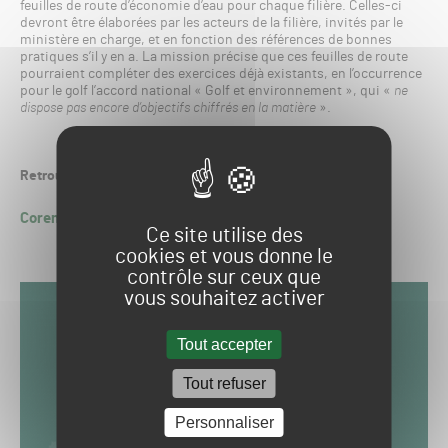
feuilles de route d’économie d’eau pour chaque filière. Celles-ci
devront être élaborées par les acteurs de la filière, invités par le
ministère en charge, et en fonction des références de bonnes
pratiques s’il y en a. La mission précise que ces feuilles de route
pourraient compléter des exercices déjà existants, en l’occurrence
pour le golf l’accord national « Golf et environnement », qui «
ne
dispose pas encore d’objectifs chiffrés en la matière
».
Retrouvez le rapport complet en cliquant
ICI
.
Corentin RICHARD
Ce site utilise des
cookies et vous donne le
contrôle sur ceux que
vous souhaitez activer
Tout accepter
Tout refuser
Personnaliser