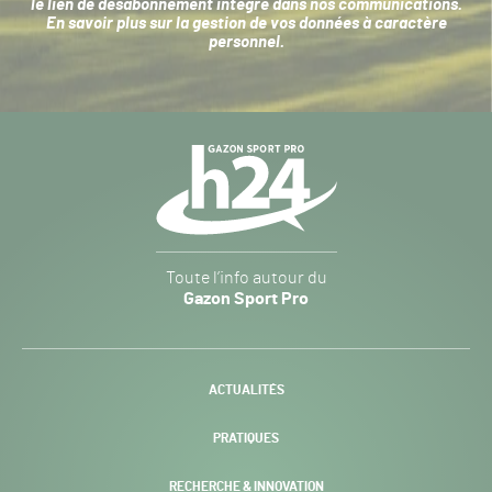
le lien de désabonnement intégré dans nos communications.
En savoir plus sur la
gestion de vos données à caractère
personnel
.
Navigation
secondaire
Gazon
Toute l’info autour du
Sport
Gazon Sport Pro
Pro
H24
-
ACTUALITÉS
PRATIQUES
RECHERCHE & INNOVATION