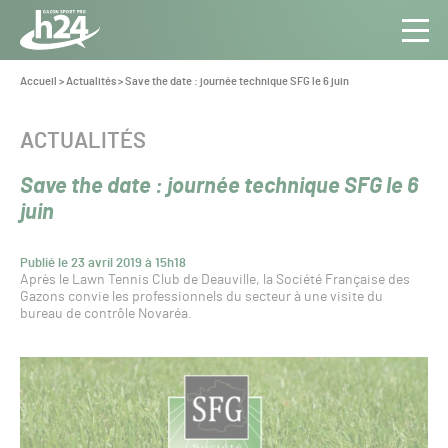
Panneau de gestion des cookies
Aller au contenu
Aller à la navigation
Toute
Navig
l’info
Vous
Accueil
>
Actualités
>
Save the date : journée technique SFG le 6 juin
êtes
du Gazon
ici :
Sport
CATÉGORIE :
ACTUALITÉS
Pro
Save the date : journée technique SFG le 6
juin
Publié le 23 avril 2019 à 15h18
Après le Lawn Tennis Club de Deauville, la Société Française des
Gazons convie les professionnels du secteur à une visite du
bureau de contrôle Novaréa.