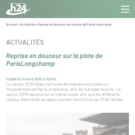
Panneau de gestion des cookies
Aller au contenu
Aller à la navigation
Toute
Navig
l’info
Vous
Accueil
>
Actualités
>
Reprise en douceur sur la piste de ParisLongchamp
êtes
du Gazon
ici :
Sport
CATÉGORIE :
ACTUALITÉS
Pro
Reprise en douceur sur la piste de
ParisLongchamp
Publié le 19 avril 2019 à 15h45
La saison 2018 s’était terminée de manière anticipée sur
l’hippodrome de ParisLongchamp, afin de ménager la piste. La
saison 2019 reprend sur le même mode, afin que les différents
travaux d’entretien du gazon portent leurs fruits au fil de l’année.