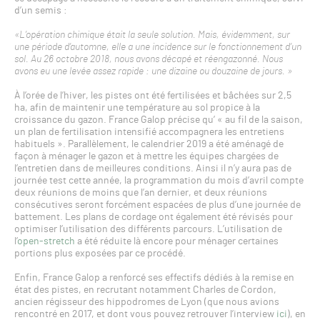
d’un semis :
«L’opération chimique était la seule solution. Mais, évidemment, sur
une période d’automne, elle a une incidence sur le fonctionnement d’un
sol. Au 26 octobre 2018, nous avons décapé et réengazonné. Nous
avons eu une levée assez rapide : une dizaine ou douzaine de jours. »
À l’orée de l’hiver, les pistes ont été fertilisées et bâchées sur 2,5
ha, afin de maintenir une température au sol propice à la
croissance du gazon. France Galop précise qu’ « au fil de la saison,
un plan de fertilisation intensifié accompagnera les entretiens
habituels ». Parallèlement, le calendrier 2019 a été aménagé de
façon à ménager le gazon et à mettre les équipes chargées de
l’entretien dans de meilleures conditions. Ainsi il n’y aura pas de
journée test cette année, la programmation du mois d’avril compte
deux réunions de moins que l’an dernier, et deux réunions
consécutives seront forcément espacées de plus d’une journée de
battement. Les plans de cordage ont également été révisés pour
optimiser l’utilisation des différents parcours. L’utilisation de
l’
open-stretch
a été réduite là encore pour ménager certaines
portions plus exposées par ce procédé.
Enfin, France Galop a renforcé ses effectifs dédiés à la remise en
état des pistes, en recrutant notamment Charles de Cordon,
ancien régisseur des hippodromes de Lyon (que nous avions
rencontré en 2017, et dont vous pouvez retrouver l’interview
ici
), en