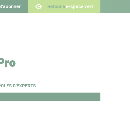
S’abonner
Retour à
e-space vert
Pro
OLES D’EXPERTS