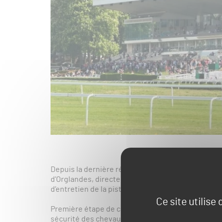
Depuis la dernière réunion de la saison, qui s’es
d’Orglandes, directeur de l’hippodrome et ses équi
d’entretien de la piste engazonnée .
Ce site utilise
Première étape de ces opérations d’intersaison : la 
sécurité des chevaux. Concrètement, cela consiste