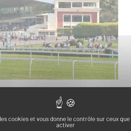
t tenue le 27 novembre dernier, Jean-Guillaume
pes, sont à pied d’oeuvre pour réaliser les travaux
 des cookies et vous donne le contrôle sur ceux qu
reprise de la planéité de la piste, afin de garantir la
activer
 à reboucher les impacts et à rouler la piste.