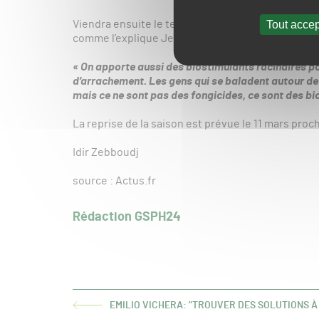
Tout accep
Viendra ensuite le temps de l’aération et de la fe
comme l’explique Jean-Guillaume d’Orglandes au 
« On apporte aussi des biostimulants racinaires pou
d’arrachement. Les gens qui se baladent autour de
mais ce ne sont pas des fongicides, ce sont des bi
La reprise de la saison est prévue le 11 mars proch
Idir Zebboudj
source : Actus.fr
Rédaction GSPH24
EMILIO VICHERA: "TROUVER DES SOLUTIONS À
ARTICLE