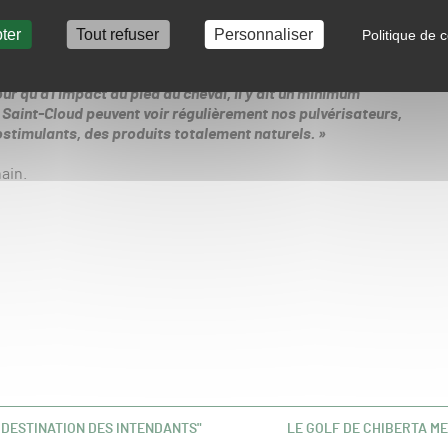
ter
Tout refuser
Personnaliser
rtilisation, notamment par le recours aux biostimulants,
Politique de c
site
Actus.fr
:
r qu’à l’impact du pied du cheval, il y ait un minimum
 Saint-Cloud peuvent voir régulièrement nos pulvérisateurs,
ostimulants, des produits totalement naturels. »
ain.
 DESTINATION DES INTENDANTS"
LE GOLF DE CHIBERTA M
ARTICLE