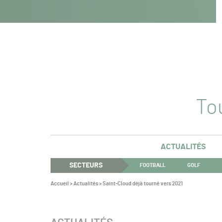
Navigation
Panneau de gestion des cookies
Aller au contenu
Aller à la navigation
principale
Tou
ACTUALITÉS
SECTEURS
FOOTBALL
GOLF
Vous
Accueil
>
Actualités
>
Saint-Cloud déjà tourné vers 2021
êtes
ici :