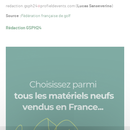
redaction.gsph24
profieldevents.com (
Lucas Sanseverino
)
Source :
Fédération française de golf
Rédaction GSPH24