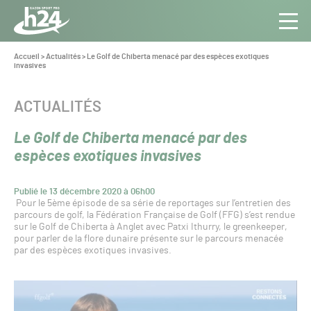
Panneau de gestion des cookies
Aller au contenu
Aller à la navigation
Toute
Navig
l’info
Vous
Accueil
>
Actualités
>
Le Golf de Chiberta menacé par des espèces exotiques
êtes
invasives
du Gazon
ici :
Sport
Pro
CATÉGORIE :
ACTUALITÉS
Le Golf de Chiberta menacé par des
espèces exotiques invasives
Publié le 13 décembre 2020 à 06h00
Pour le 5ème épisode de sa série de reportages sur l’entretien des
parcours de golf, la Fédération Française de Golf (FFG) s’est rendue
sur le Golf de Chiberta à Anglet avec Patxi Ithurry, le greenkeeper,
pour parler de la flore dunaire présente sur le parcours menacée
par des espèces exotiques invasives.