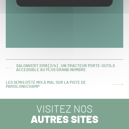
SALONVERT 2018 [2/4] : UN TRACTEUR PORTE-OUTILS
ARTICLE
ACCESSIBLE AU PLUS GRAND NOMBRE
PRÉCÉDENT :
LES SEMIS D'ÉTÉ MIS À MAL SUR LA PISTE DE
ARTICLE
PARISLONGCHAMP
SUIVANT :
VISITEZ NOS
AUTRES SITES