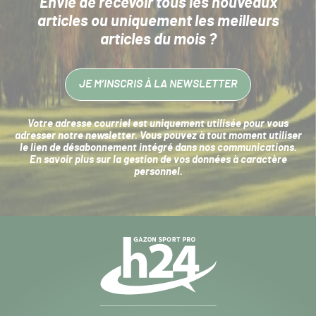
Envie de recevoir tous les nouveaux
articles
ou uniquement les meilleurs
articles du mois ?
JE M’INSCRIS À LA NEWSLETTER
Votre adresse courriel est uniquement utilisée pour vous
adresser notre newsletter. Vous pouvez à tout moment utiliser
le lien de désabonnement intégré dans nos communications.
En savoir plus sur la
gestion de vos données à caractère
personnel
.
Navigation
secondaire
Gazon