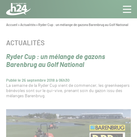
Panneau de gestion des cookies
Aller au contenu
Aller à la navigation
Toute
Navig
l’info
Vous
Accueil
>
Actualités
>
Ryder Cup : un mélange de gazons Barenbrug au Golf National
êtes
du Gazon
ici :
Sport
CATÉGORIE :
ACTUALITÉS
Pro
Ryder Cup : un mélange de gazons
Barenbrug au Golf National
Publié le 26 septembre 2018 à 06h30
La semaine de la Ryder Cup vient de commencer, les greenkeepers
bénévoles sont sur le qui-vive, prenant soin du gazon issu des
mélanges Barenbrug.