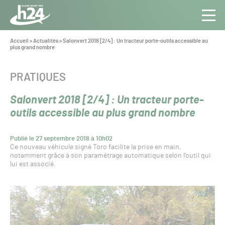
Panneau de gestion des cookies
Aller au contenu
Aller à la navigation
Toute
Navig
l’info
Vous
Accueil
>
Actualités
>
Salonvert 2018 [2/4] : Un tracteur porte-outils accessible au
êtes
plus grand nombre
du Gazon
ici :
Sport
Pro
CATÉGORIE :
PRATIQUES
Salonvert 2018 [2/4] : Un tracteur porte-
outils accessible au plus grand nombre
Publié le 27 septembre 2018 à 10h02
Ce nouveau véhicule signé Toro facilite la prise en main,
notamment grâce à son paramétrage automatique selon l’outil qui
lui est associé.