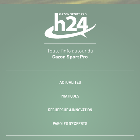
Navigation
secondaire
Gazon
Toute l’info autour du
Sport
Gazon Sport Pro
Pro
H24
-
ACTUALITÉS
PRATIQUES
RECHERCHE & INNOVATION
PAROLES D’EXPERTS