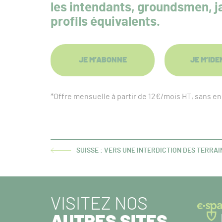
les intendants, groundsmen, ja
profils équivalents.
JE M’ABONNE
JE M’IDE
*Offre mensuelle à partir de 12€/mois HT, sans 
SUISSE : VERS UNE INTERDICTION DES TERRAI
ARTICLE
PRÉCÉDENT :
VISITEZ NOS