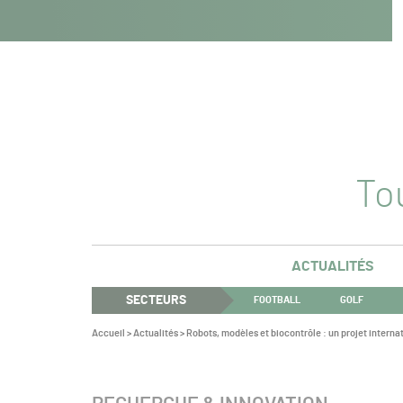
Navigation
Panneau de gestion des cookies
Aller au contenu
Aller à la navigation
principale
Tou
ACTUALITÉS
SECTEURS
FOOTBALL
GOLF
Vous
Accueil
>
Actualités
>
Robots, modèles et biocontrôle : un projet internat
êtes
ici :