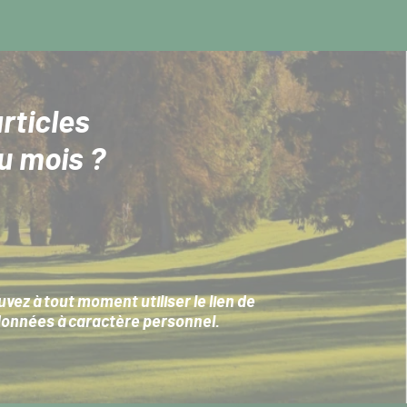
rticles
u mois ?
ez à tout moment utiliser le lien de
données à caractère personnel
.