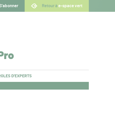
S’abonner
Retour à
e-space vert
Pro
OLES D’EXPERTS