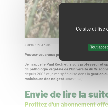
Ce site utilise
Source : Paul Koch
Tout accep
Pouvez-vous vous présenter ?
Je m’appelle
Paul Koch
et je suis
professeur et sp
de
pathologie végétale de l’Université du Wiscon
depuis 2005 et je me spécialise dans la
gestion d
moisissure des neiges
(
snow mold
)…
Envie de lire la suit
Profitez d'un abonnement offe