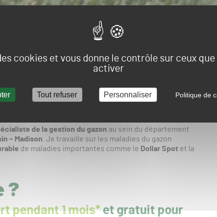
 des cookies et vous donne le contrôle sur ceux qu
activer
ter
Tout refuser
Personnaliser
Politique de c
écialiste de la gestion du gazon
au sein du département
sin – Madison
. Je travaille sur les maladies du gazon
urable
de maladies importantes comme le
Dollar Spot
et la
e ?
rt pendant 1 mois*
et gratuit pour