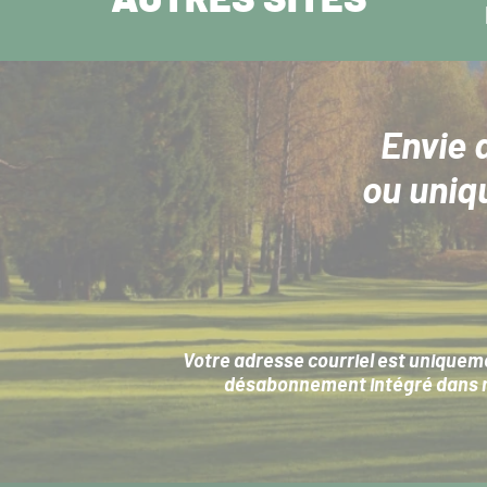
AUTRES SITES
Envie 
ou uniq
Votre adresse courriel est uniqueme
désabonnement intégré dans no