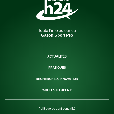
Navigation
secondaire
Gazon
Toute l’info autour du
Sport
Gazon Sport Pro
Pro
H24
-
ACTUALITÉS
PRATIQUES
RECHERCHE & INNOVATION
PAROLES D’EXPERTS
Politique de confidentialité