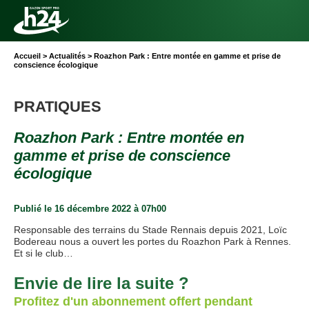
Aller au contenu
Aller à la navigation
Toute
l’info
Vous
Accueil
>
Actualités
>
Roazhon Park : Entre montée en gamme et prise de
êtes
conscience écologique
du Gazon
ici :
Sport
Pro
CATÉGORIE :
PRATIQUES
Roazhon Park : Entre montée en
gamme et prise de conscience
écologique
Publié le 16 décembre 2022 à 07h00
Responsable des terrains du Stade Rennais depuis 2021, Loïc
Bodereau nous a ouvert les portes du Roazhon Park à Rennes.
Et si le club…
Envie de lire la suite ?
Profitez d'un abonnement offert pendant