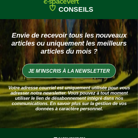
CONSEILS
Envie de recevoir tous les nouveaux
articles
ou uniquement les meilleurs
articles du mois ?
JE M’INSCRIS À LA NEWSLETTER
Votre adresse courriel est uniquement utilisée pour vous
adresser notre newsletter. Vous pouvez à tout moment
utiliser le lien de désabonnement intégré dans nos
communications. En savoir plus sur la
gestion de vos
données à caractère personnel
.