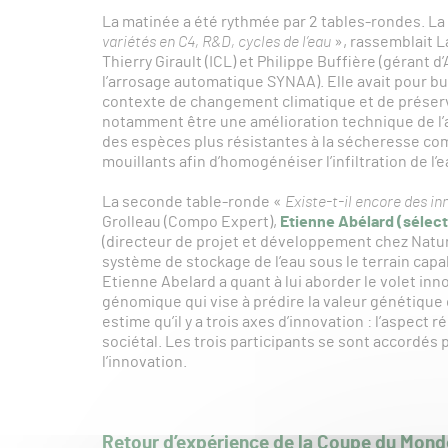
La matinée a été rythmée par 2 tables-rondes. La 
variétés en C4, R&D, cycles de l’eau
», rassemblait L
Thierry Girault (ICL) et Philippe Buffière (gérant
l’arrosage automatique SYNAA). Elle avait pour b
contexte de changement climatique et de préserv
notamment être une amélioration technique de l’a
des espèces plus résistantes à la sécheresse comm
mouillants afin d’homogénéiser l’infiltration de l’e
La seconde table-ronde «
Existe-t-il encore des in
Grolleau (Compo Expert),
Etienne Abélard (sélect
(directeur de projet et développement chez Natur
système de stockage de l’eau sous le terrain capabl
Etienne Abelard a quant à lui aborder le volet in
génomique qui vise à prédire la valeur génétique d
estime qu’il y a trois axes d’innovation : l’aspect
sociétal. Les trois participants se sont accordés
l’innovation.
Retour d’expérience de la Coupe du Mon