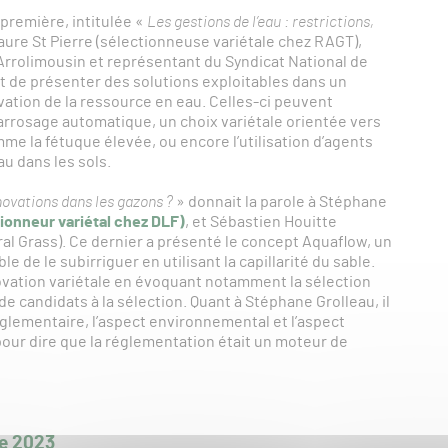
première, intitulée «
Les gestions de l’eau : restrictions,
aure St Pierre (sélectionneuse variétale chez RAGT),
 d’Arrolimousin et représentant du Syndicat National de
ut de présenter des solutions exploitables dans un
ation de la ressource en eau. Celles-ci peuvent
rrosage automatique, un choix variétale orientée vers
e la fétuque élevée, ou encore l’utilisation d’agents
au dans les sols.
novations dans les gazons ?
» donnait la parole à Stéphane
ionneur variétal chez DLF)
, et Sébastien Houitte
al Grass). Ce dernier a présenté le concept Aquaflow, un
e de le subirriguer en utilisant la capillarité du sable.
novation variétale en évoquant notamment la sélection
e candidats à la sélection. Quant à Stéphane Grolleau, il
 réglementaire, l’aspect environnemental et l’aspect
 pour dire que la réglementation était un moteur de
de 2023