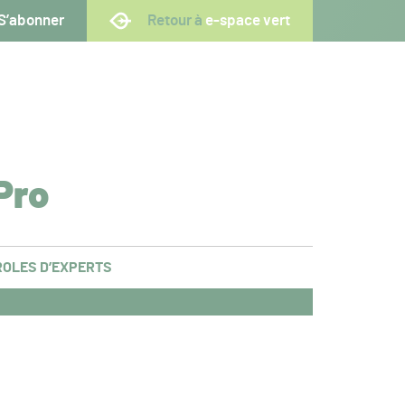
S’abonner
Retour à
e-space vert
Pro
OLES D’EXPERTS