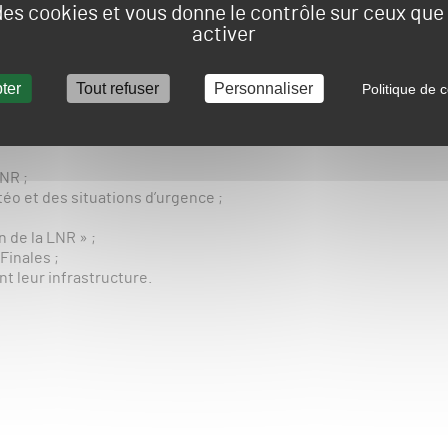
 des cookies et vous donne le contrôle sur ceux qu
nt les prélèvements et analyses sur les différents
activer
son pour chacun d’eux), Christophe Gestain, désormais
onction à dimension plus stratégique auprès de la LNR. Il
 LNR, qui vise à ce que les terrains de Top 14 et de Pro D2
ter
Tout refuser
Personnaliser
Politique de c
tique du rugby de haut niveau.
 recouvrira les points suivants :
LNR ;
o et des situations d’urgence ;
 de la LNR » ;
Finales ;
t leur infrastructure.