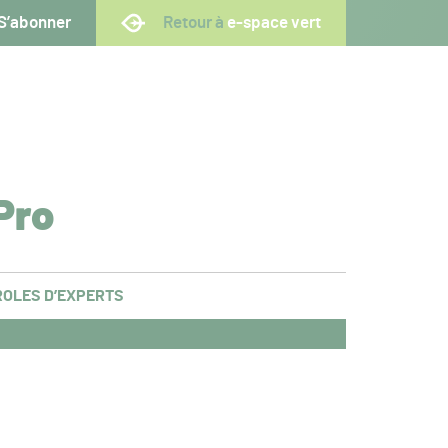
S’abonner
Retour à
e-space vert
Pro
OLES D’EXPERTS