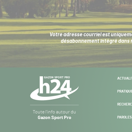
Votre adresse courriel est uniqueme
désabonnement intégré dans no
Navigation
ACTUALI
secondaire
PRATIQU
RECHERC
Gazon
Toute l’info autour du
Sport
Gazon Sport Pro
PAROLES
Pro
H24
-