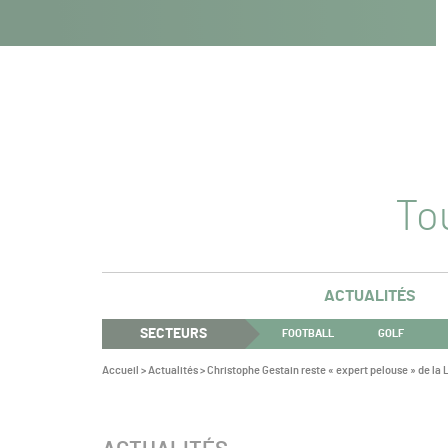
Navigation
Panneau de gestion des cookies
Aller au contenu
Aller à la navigation
principale
Tou
ACTUALITÉS
SECTEURS
FOOTBALL
GOLF
Vous
Accueil
>
Actualités
>
Christophe Gestain reste « expert pelouse » de la
êtes
ici :