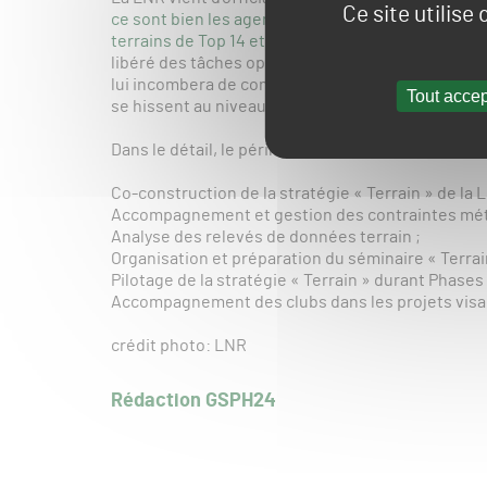
Ce site utilise
ce sont bien les agents de Labosport qui assurero
terrains de Top 14 et de Pro D2
(deux fois par sai
libéré des tâches opérationnelles, occupera une f
lui incombera de concrétiser le plan d’action de la
Tout accep
se hissent au niveau d’exigence requis par la pra
Dans le détail, le périmètre de Christophe Gestain
Co-construction de la stratégie « Terrain » de la 
Accompagnement et gestion des contraintes mété
Analyse des relevés de données terrain ;
Organisation et préparation du séminaire « Terrain
Pilotage de la stratégie « Terrain » durant Phases 
Accompagnement des clubs dans les projets visan
crédit photo: LNR
Rédaction GSPH24