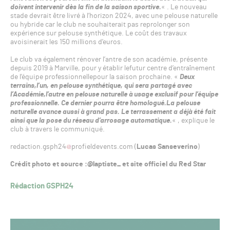
doivent intervenir dès la fin de la saison sportive.
« . Le nouveau
stade devrait être livré à l’horizon 2024, avec une pelouse naturelle
ou hybride car le club ne souhaiterait pas reprolonger son
expérience sur pelouse synthétique. Le coût des travaux
avoisinerait les 150 millions d’euros.
Le club va également rénover l’antre de son académie, présente
depuis 2019 à Marville, pour y établir lefutur centre d’entraînement
de l’équipe professionnellepour la saison prochaine. «
Deux
terrains,l’un, en pelouse synthétique, qui sera partagé avec
l’Académie,l’autre en pelouse naturelle à usage exclusif pour l’équipe
professionnelle. Ce dernier pourra être homologué.La pelouse
naturelle avance aussi à grand pas. Le terrassement a déjà été fait
ainsi que la pose du réseau d’arrosage automatique.
« , explique le
club à travers le communiqué.
redaction.gsph24
profieldevents.com (
Lucas Sanseverino
)
Crédit photo et source :@laptiste_ et site officiel du Red Star
Rédaction GSPH24