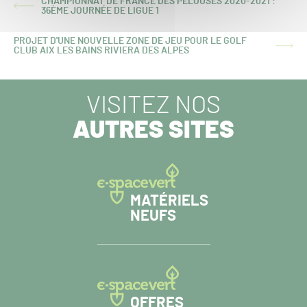
CHAMPIONNAT DE FRANCE DES PELOUSES 2020-2021 :
ARTICLE
36ÈME JOURNÉE DE LIGUE 1
PRÉCÉDENT :
PROJET D'UNE NOUVELLE ZONE DE JEU POUR LE GOLF
ARTICLE
CLUB AIX LES BAINS RIVIERA DES ALPES
SUIVANT :
VISITEZ NOS
AUTRES SITES
MATÉRIELS
NEUFS
OFFRES