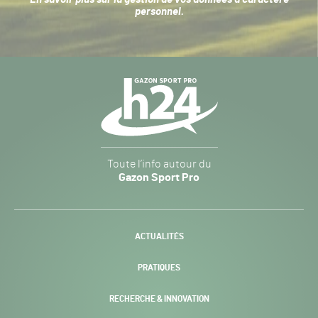
personnel
.
Navigation
secondaire
Gazon
Toute l’info autour du
Sport
Gazon Sport Pro
Pro
H24
-
ACTUALITÉS
PRATIQUES
RECHERCHE & INNOVATION