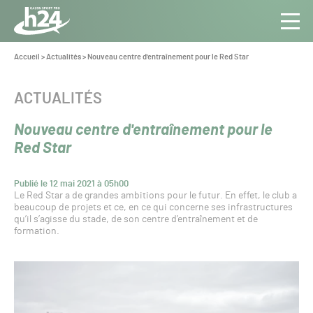
Panneau de gestion des cookies
Aller au contenu
Aller à la navigation
Toute
Navig
l’info
Vous
Accueil
>
Actualités
>
Nouveau centre d'entraînement pour le Red Star
êtes
du Gazon
ici :
Sport
CATÉGORIE :
ACTUALITÉS
Pro
Nouveau centre d'entraînement pour le
Red Star
Publié le 12 mai 2021 à 05h00
Le Red Star a de grandes ambitions pour le futur. En effet, le club a
beaucoup de projets et ce, en ce qui concerne ses infrastructures
qu’il s’agisse du stade, de son centre d’entraînement et de
formation.