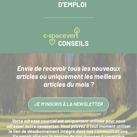
D’EMPLOI
CONSEILS
Envie de recevoir tous les nouveaux
articles
ou uniquement les meilleurs
articles du mois ?
JE M’INSCRIS À LA NEWSLETTER
Votre adresse courriel est uniquement utilisée pour vous
adresser notre newsletter. Vous pouvez à tout moment utiliser
le lien de désabonnement intégré dans nos communications.
En savoir plus sur la
gestion de vos données à caractère