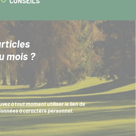
CONSEILS
rticles
u mois ?
ez à tout moment utiliser le lien de
données à caractère personnel
.