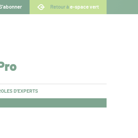
S’abonner
Retour à
e-space vert
Pro
OLES D’EXPERTS