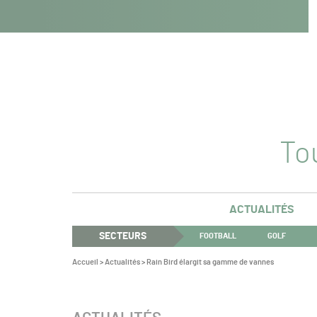
Navigation
Panneau de gestion des cookies
Aller au contenu
Aller à la navigation
principale
Tou
ACTUALITÉS
SECTEURS
FOOTBALL
GOLF
Vous
Accueil
>
Actualités
>
Rain Bird élargit sa gamme de vannes
êtes
ici :