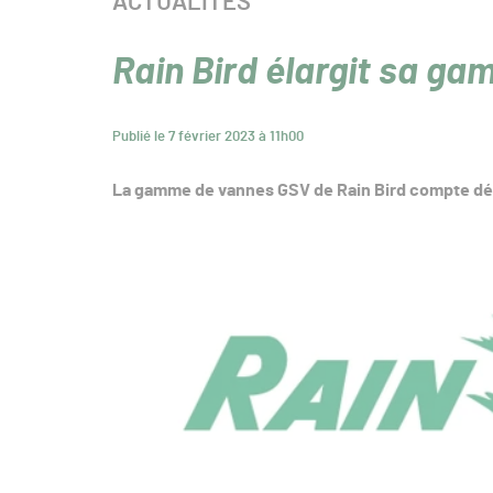
CATÉGORIE :
ACTUALITÉS
Rain Bird élargit sa g
Publié le 7 février 2023 à 11h00
La gamme de vannes GSV de Rain Bird compte dés