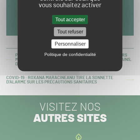
vous souhaitez activer
Tout accepter
Tout refuser
Personnaliser
Politique de confidentialité
PIERRE HABOURDIN : "ON NOUS QUALIFIE DE JARDINIERS
MAIS NOUS SOMMES DES TECHNICIENS, ET POUR CERTAINS,
ARTICLE
DES INGÉNIEURS"
PRÉCÉDENT :
COVID-19 : ROXANA MARACINEANU TIRE LA SONNETTE
ARTICLE
D'ALARME SUR LES PRÉCAUTIONS SANITAIRES
SUIVANT :
VISITEZ NOS
AUTRES SITES