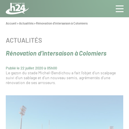
Panneau de gestion des cookies
Aller au contenu
Aller à la navigation
Toute
Navig
l’info
Vous
Accueil
>
Actualités
>
Rénovation d’intersaison à Colomiers
êtes
du Gazon
ici :
Sport
CATÉGORIE :
ACTUALITÉS
Pro
Rénovation d’intersaison à Colomiers
Publié le 22 juillet 2020 à 05h00
Le gazon du stade Michel-Bendichou a fait l’objet d’un scalpage
suivi d’un sablage et d’un nouveau semis, agrémentés d’une
rénovation de ses arroseurs.