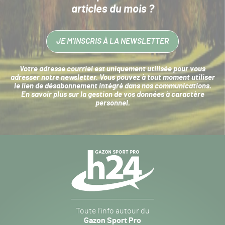
articles du mois ?
JE M’INSCRIS À LA NEWSLETTER
Votre adresse courriel est uniquement utilisée pour vous
adresser notre newsletter. Vous pouvez à tout moment utiliser
le lien de désabonnement intégré dans nos communications.
En savoir plus sur la
gestion de vos données à caractère
personnel
.
Navigation
secondaire
Gazon
Toute l’info autour du
Sport
Gazon Sport Pro
Pro