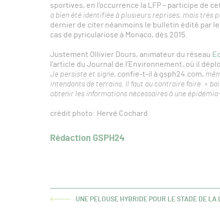
sportives, en l’occurrence la LFP – participe de c
a bien été identifiée à plusieurs reprises, mais très
dernier de citer néanmoins le bulletin édité par 
cas de pyriculariose à Monaco, dès 2015.
Justement Ollivier Dours, animateur du réseau
E
l’article du Journal de l’Environnement, où il dép
Je persiste et signe
, confie-t-il à gsph24.com,
même
intendants de terrains. Il faut au contraire faire » ba
obtenir les informations nécessaires à une épidémio-
crédit photo: Hervé Cochard
Rédaction GSPH24
UNE PELOUSE HYBRIDE POUR LE STADE DE LA
ARTICLE
PRÉCÉDENT :