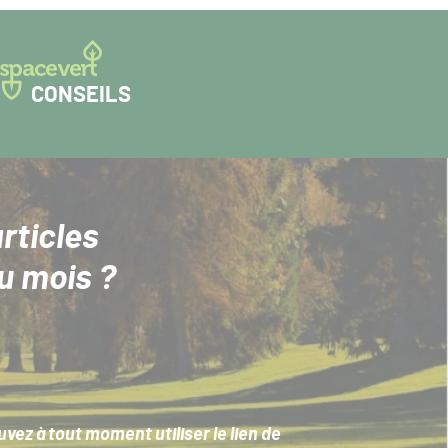
CONSEILS
rticles
u mois ?
ez à tout moment utiliser le lien de