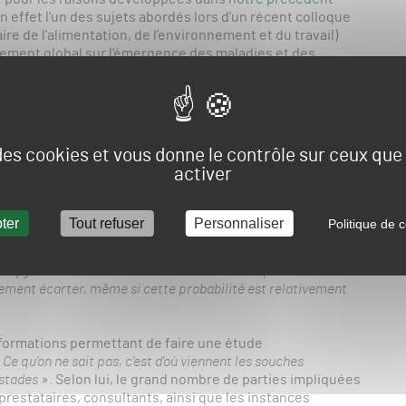
n effet l’un des sujets abordés lors d’un récent colloque
ire de l’alimentation, de l’environnement et du travail)
gement global sur l’émergence des maladies et des
il derniers à Paris). Relatée par nos confrères du
Journal
 revenue sur les modes de prolifération possibles de
ultures, telles que le blé ou le riz. Si le titre de l’article
rre – , il a tendance à dramatiser la situation, présentant
de blé et de riz, et dont les stades de football seraient
 des cookies et vous donne le contrôle sur ceux qu
 convainc aucun des experts contactés par gsph24.com.
activer
nité mixte de recherche BGPI (Biologie et génétique des
ait notamment contribué à isoler la souche présente sur le
ter
Tout refuser
Personnaliser
Politique de c
s des stades et aille infecter des plantes cultivées est une
 restent des milieux confinés. En revanche, que le pathogène
 raygrass des mauvaises herbes à l’extérieur puis s’étende
alement écarter, même si cette probabilité est relativement
nformations permettant de faire une étude
«
Ce qu’on ne sait pas, c’est d’où viennent les souches
 stades
». Selon lui, le grand nombre de parties impliquées
 prestataires, consultants, ainsi que les instances