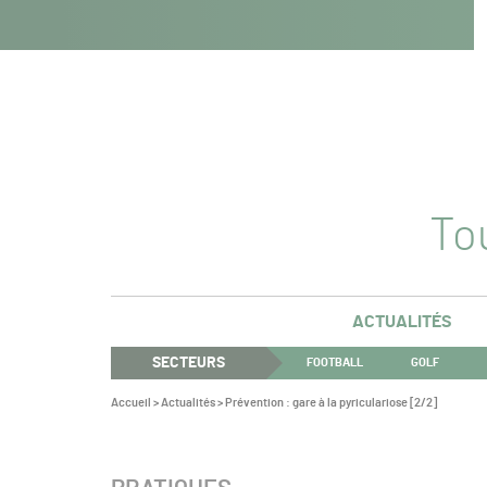
Navigation
Panneau de gestion des cookies
Aller au contenu
Aller à la navigation
principale
Tou
ACTUALITÉS
SECTEURS
FOOTBALL
GOLF
Vous
Accueil
>
Actualités
>
Prévention : gare à la pyriculariose [2/2]
êtes
ici :