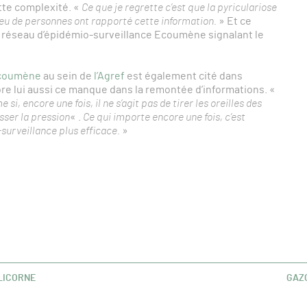
ette complexité. «
Ce que je regrette c’est que la pyriculariose
 peu de personnes ont rapporté cette information.
» Et ce
le réseau d’épidémio-surveillance Ecoumène signalant le
coumène
au sein de
l’Agref
est également cité dans
lore lui aussi ce manque dans la remontée d’informations. «
 si, encore une fois, il ne s’agit pas de tirer les oreilles des
isser la pression
« .
Ce qui importe encore une fois, c’est
surveillance plus efficace.
»
 LICORNE
GAZO
ART
SUIV