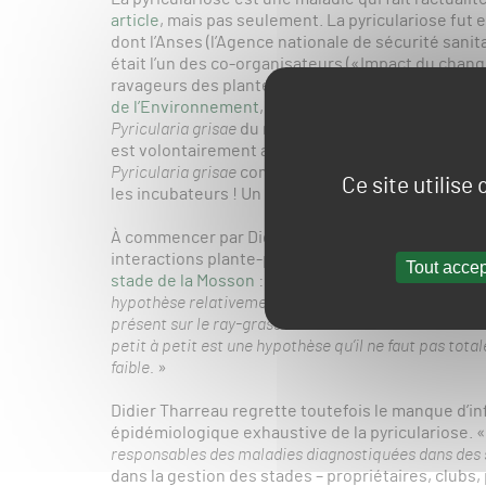
article
, mais pas seulement. La pyriculariose fut e
dont l’Anses (l’Agence nationale de sécurité sanita
était l’un des co-organisateurs («Impact du chan
ravageurs des plantes en Europe», les 23 et 24 avr
de l’Environnement
, la conférence est notamment
Pyricularia grisae
du ray-grass anglais vers d’autres c
est volontairement accrocheur – c’est de bonne gue
Pyricularia grisae
comme un péril pour les cultures 
Ce site utilise
les incubateurs ! Un tel scenario catastrophe ne
À commencer par Didier Tharreau, chercheur à l’u
interactions plante-parasite, Montpellier), qui av
Tout accep
stade de la Mosson
: «
Que le parasite dissémine hor
hypothèse relativement peu probable, car les stades
présent sur le ray-grass des stades touche ensuite le
petit à petit est une hypothèse qu’il ne faut pas tot
faible.
»
Didier Tharreau regrette toutefois le manque d’i
épidémiologique exhaustive de la pyriculariose. 
responsables des maladies diagnostiquées dans des
dans la gestion des stades – propriétaires, clubs,