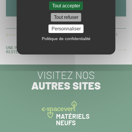
Tout accepter
Tout refuser
Personnaliser
[NÉCROLOGIE] BONS BAISERS DE TERRE BLANCHE !
ARTICLE
Politique de confidentialité
PRÉCÉDENT :
UNE PÉTITION POUR QUE LES PARCOURS DE GOLF
ARTICLE
RESTENT OUVERTS EN ANGLETERRE
SUIVANT :
VISITEZ NOS
AUTRES SITES
MATÉRIELS
NEUFS