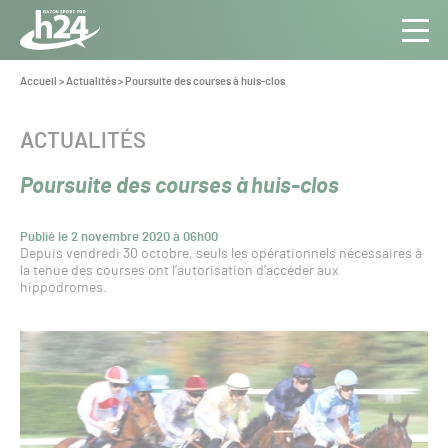
Panneau de gestion des cookies
Aller au contenu
Aller à la navigation
Toute
Navig
l’info
Vous
Accueil
>
Actualités
>
Poursuite des courses à huis-clos
êtes
du Gazon
ici :
Sport
CATÉGORIE :
ACTUALITÉS
Pro
Poursuite des courses à huis-clos
Publié le 2 novembre 2020 à 06h00
Depuis vendredi 30 octobre, seuls les opérationnels nécessaires à
la tenue des courses ont l’autorisation d’accéder aux
hippodromes.