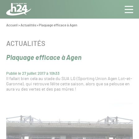
Panneau de gestion des cookies
Aller au contenu
Aller à la navigation
Toute
Navig
l’info
Vous
Accueil
>
Actualités
>
Plaquage efficace à Agen
êtes
du Gazon
ici :
Sport
CATÉGORIE :
ACTUALITÉS
Pro
Plaquage efficace à Agen
Publié le 27 juillet 2017 à 10h33
Il fallait bien cela au stade du SUA LG (Sporting Union Agen Lot-et-
Garonne), qui retrouve l’élite cette saison, alors que sa pelouse en
aura vu des vertes et des pas mûres !