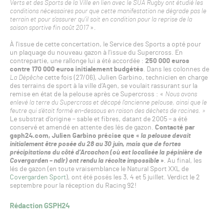
Verts et des Sports de la Ville en lien avec le SUA Rugby ont étudié les
conditions nécessaires pour que cette manifestation ne dégrade pas le
terrain et pour s’assurer qu’il soit en condition pour la reprise de la
saison sportive fin août 2017
».
À l’issue de cette concertation, le Service des Sports a opté pour
un plaquage du nouveau gazon à l’issue du Supercross. En
contrepartie, une rallonge lui a été accordée :
250 000 euros
contre 170 000 euros initialement budgétés
. Dans les colonnes de
La Dépêche
cette fois (27/06), Julien Garbino, technicien en charge
des terrains de sport à la ville d’Agen, se voulait rassurant sur la
remise en état de la pelouse après ce Supercross : «
Nous avons
enlevé la terre du Supercross et décapé l’ancienne pelouse, ainsi que le
feutre qui s’était formé en-dessous en raison des déchets de racines. »
Le substrat d’origine – sable et fibres, datant de 2005 – a été
conservé et amendé en attente des lés de gazon.
Contacté par
gsph24.com, Julien Garbino précise que «
la pelouse devait
initialement être posée du 28 au 30 juin, mais que de fortes
précipitations du côté d’Arcachon (où est localisée la pépinière de
Covergarden – ndlr) ont rendu la récolte impossible
»
. Au final, les
lés de gazon (en toute vraisemblance le Natural Sport XXL de
Covergarden Sport
), ont été posés les 3, 4 et 5 juillet. Verdict le 2
septembre pour la réception du Racing 92!
Rédaction GSPH24