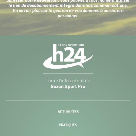
adresser notre newsletter. Vous pouvez à tout moment utiliser
le lien de désabonnement intégré dans nos communications.
En savoir plus sur la
gestion de vos données à caractère
personnel
.
Navigation
secondaire
Gazon
Toute l’info autour du
Sport
Gazon Sport Pro
Pro
H24
-
ACTUALITÉS
PRATIQUES