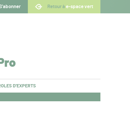
S’abonner
Retour à
e-space vert
Pro
OLES D’EXPERTS