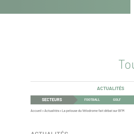
Navigation
Panneau de gestion des cookies
Aller au contenu
Aller à la navigation
principale
Tou
ACTUALITÉS
SECTEURS
FOOTBALL
GOLF
Vous
Accueil
>
Actualités
>
La pelouse du Vélodrome fait débat sur BFM
êtes
ici :