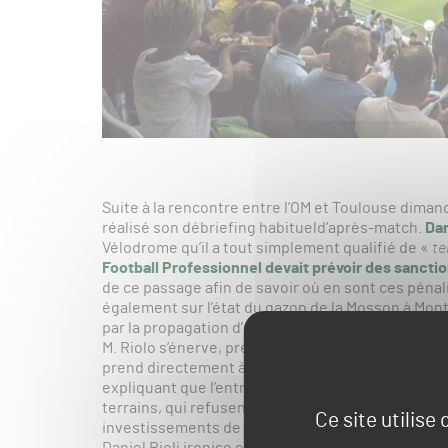
Suite à la rencontre entre l’OM et Toulouse diman
réalisé son débriefing habitueld’après-match.
Dan
Vélodrome qu’il a tout simplement qualifié de «
te
Football Professionnel devait prévoir des sancti
de ce passage afin de savoir où en sont ces pénali
également sur l’état du gazon de la Mosson à Montp
par la propagation d’un « champignon »,
comme ex
M. Riolo s’énerve, précisant que le « champignon
prend directement à la direction des clubs. Sur l
expliquant que l’entretien des stades est souvent
terrains, qui refusent d’investir trop de budget
Ce site utilise
investissements de «
2 millions d’euros
» – consent