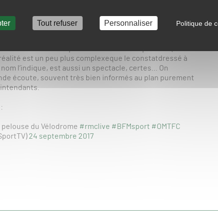
correspondaità un «
jardinier avec des rateaux en o
r »!
ue 1 de cette rentrée 2017 est évidemment particulièrement
iste d’imputer tous les maux des gazons de sport
ter
Tout refuser
Personnaliser
Politique de c
me le laisse sous-entendre Daniel Riolo… Par ailleurs, ce
 de la ville de Marseille et faisant l’éloge de « privés »-
prestataire extérieur pour l’entretien de sa pelouse (en
 réalité est un peu plus complexeque le constatdressé à
nom l’indique, est aussi un spectacle, certes… On
nde écoute, souvent très bien informés au plan purement
s intendants.
:
a pelouse du Vélodrome
#rmclive
#BFMsport
#OMTFC
SportTV)
24 septembre 2017