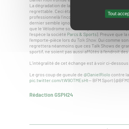
Daniel Rioli ironise en demandant si ce montant 
La dégradation de la qualité des terrains de Lig
regrettable. Ceci étant dit, il parait assez irréal
Tout accep
professionnelà l’incompétence desjardiniers, com
dernier semble ignorer – en chargeant les jardiniers
que le Vélodrome sollicite déjà les services d’un 
l’espèce la société
Parcs & Sports
). Preuve que la
l’emporte-pièce lors du
Talk Show
. Qui comme son 
regrettera néanmoins que ces Talk Shows de gra
sportif, ne soient pas aussi affûtés à l’endroit de
L’intégralité de cet échange est à voir ci-dessous 
Le gros coup de gueule de
@DanielRiolo
contre l
pic.twitter.com/tW9OTMEsHt
— BFM Sport (@BFM
Rédaction GSPH24