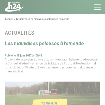
Panneau de gestion des cookies
Aller au contenu
Aller à la navigation
Toute
Navig
l’info
Vous
Accueil
>
Actualités
>
Les mauvaises pelouses à l'amende
êtes
du Gazon
ici :
Sport
CATÉGORIE :
ACTUALITÉS
Pro
Les mauvaises pelouses à l'amende
Publié le 16 juin 2017 à 15h46
À partir de la saison 2017-2018, un nouveau règlement adopté par
le Conseil d’administration de la Ligue de Football Professionnel
(LFP) du jeudi 15 juin prévoit des amendes pour les pelouses en
mauvais état.