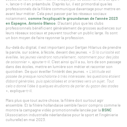
», lance-t-il en préambule. D’après lui, il est primordial que les
professionnels de la filière communique davantage pour mettre en
avant leur métier. Cela peut passer par les réseaux sociaux
notamment,
comme l’expliquait le groundsman de l’année 2023
en Espagne, Antonio Blanco
. D’autant plus que les clubs
professionnels bénéficient généralement de grosses audiences sur
leurs réseaux sociaux et peuvent toucher un public large. Ils sont
un bon moyen de faire rayonner la profession.
Au-delà du digital, il est important pour Gertjan Hilarius de prendre
la parole, sur scène, à l’école, devant des jeunes. «
Si la curiosité est
éveillée, les jeunes viendront naturellement, notamment pour des jobs
de saisonnier
», ajoute-t-il. C’est ainsi qu’il a su, lors de son passage
dans des écoles, mettre en lumière son métier et raconter son
quotidien. De quoi éveiller l’intérêt des jeunes. «
L’attitude est
passée de presque nonchalante à très intéressée; les questions étaient
d’abord générales, puis spécialisées et orientées vers un sujet. Tout
cela a donné l’idée à quelques étudiants de parler du gazon des stades
», explique-t-il.
Mais plus que tout autre chose, la filière doit surtout agir
ensemble. Et la filière hollandaise semble l’avoir compris comme le
montre la campagne vidéo promotionnelle lancée par la
BSNC
(Association industrielle néerlandaise pour le sport et l’ingénierie
culturelle) en mai 2023.