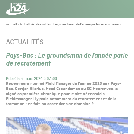
Panneau de gestion des cookies
Aller au contenu
Aller à la navigation
Toute
l’info
Vous
Accueil
>
Actualités
>
Pays-Bas : Le groundsman de l’année parle de recrutement
êtes
du Gazon
ici :
Sport
CATÉGORIE :
ACTUALITÉS
Pro
Pays-Bas : Le groundsman de l’année parle
de recrutement
Publié le 4 mars 2024 à 07h00
Récemment nommé Field Manager de l’année 2023 aux Pays-
Bas, Gertjan Hilarius, Head Groundsman du SC Heerenven, a
signé sa première chronique pour le site néerlandais
Fieldmanager. Il y parle notamment du recrutement et de la
formation : en fait-on assez dans ce domaine ?