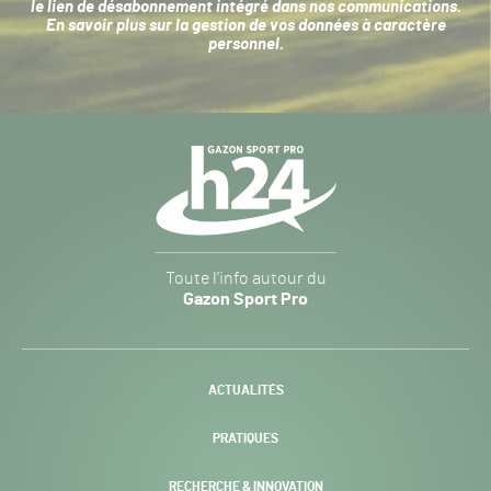
le lien de désabonnement intégré dans nos communications.
En savoir plus sur la
gestion de vos données à caractère
personnel
.
Navigation
secondaire
Gazon
Toute l’info autour du
Sport
Gazon Sport Pro
Pro
H24
-
ACTUALITÉS
PRATIQUES
RECHERCHE & INNOVATION