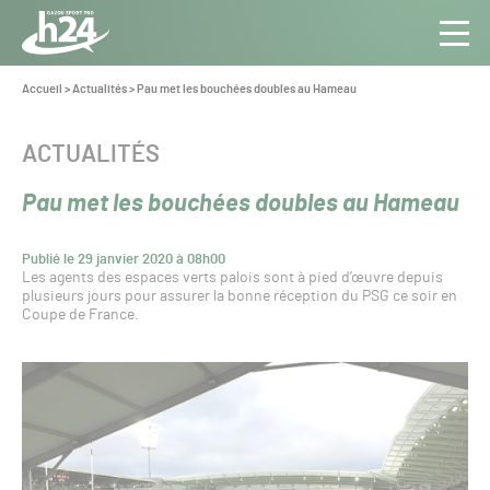
Panneau de gestion des cookies
Aller au contenu
Aller à la navigation
Toute
Navig
l’info
Vous
Accueil
>
Actualités
>
Pau met les bouchées doubles au Hameau
êtes
du Gazon
ici :
Sport
CATÉGORIE :
ACTUALITÉS
Pro
Pau met les bouchées doubles au Hameau
Publié le 29 janvier 2020 à 08h00
Les agents des espaces verts palois sont à pied d’œuvre depuis
plusieurs jours pour assurer la bonne réception du PSG ce soir en
Coupe de France.