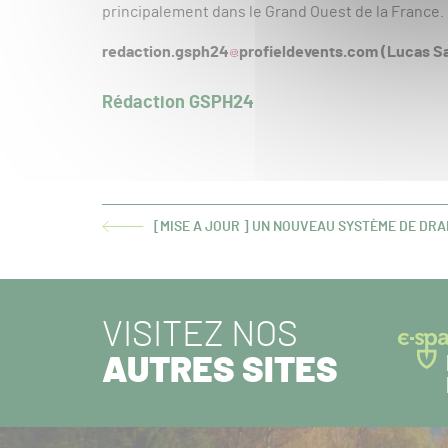
principalement dans le Grand Ouest de la France.
redaction.gsph24
profieldevents.com (Lucas S
Rédaction GSPH24
[MISE A JOUR ] UN NOUVEAU SYSTÈME DE DRA
ARTICLE
PRÉCÉDENT :
VISITEZ NOS
AUTRES SITES