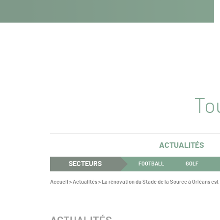
Navigation
Panneau de gestion des cookies
Aller au contenu
Aller à la navigation
principale
Tou
ACTUALITÉS
SECTEURS
FOOTBALL
GOLF
Vous
Accueil
>
Actualités
>
La rénovation du Stade de la Source à Orléans est
êtes
ici :