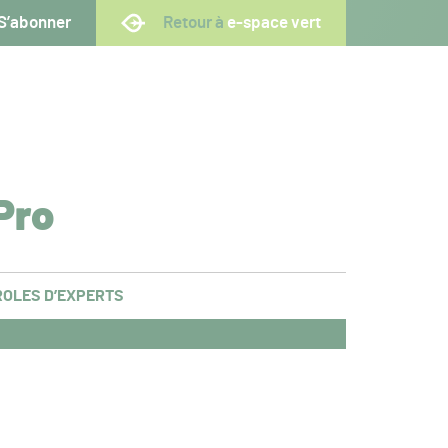
S’abonner
Retour à
e-space vert
Pro
OLES D’EXPERTS