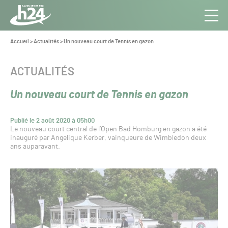
Panneau de gestion des cookies
Aller au contenu
Aller à la navigation
Toute
Navig
l’info
Vous
Accueil
>
Actualités
>
Un nouveau court de Tennis en gazon
êtes
du Gazon
ici :
Sport
CATÉGORIE :
ACTUALITÉS
Pro
Un nouveau court de Tennis en gazon
Publié le 2 août 2020 à 05h00
Le nouveau court central de l’Open Bad Homburg en gazon a été
inauguré par Angelique Kerber, vainqueure de Wimbledon deux
ans auparavant.