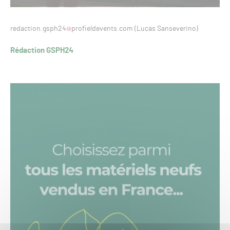
redaction.gsph24
profieldevents.com (Lucas Sanseverino)
Rédaction GSPH24