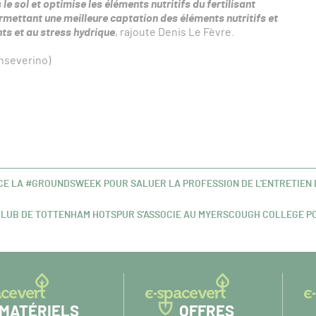
le sol et optimise les éléments nutritifs du fertilisant
ermettant une meilleure captation des éléments nutritifs et
nts et au stress hydrique
, rajoute Denis Le Fèvre.
nseverino)
E LA #GROUNDSWEEK POUR SALUER LA PROFESSION DE L'ENTRETIEN 
CLUB DE TOTTENHAM HOTSPUR S'ASSOCIE AU MYERSCOUGH COLLEGE PO
ICLE
ANT :
MATÉRIELS
OFFRES