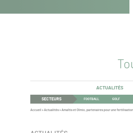
Navigation
Panneau de gestion des cookies
Aller au contenu
Aller à la navigation
principale
Tou
ACTUALITÉS
SECTEURS
FOOTBALL
GOLF
Vous
Accueil
>
Actualités
>
Amaltis et Olmix, partenaires pour une fertilisatio
êtes
ici :