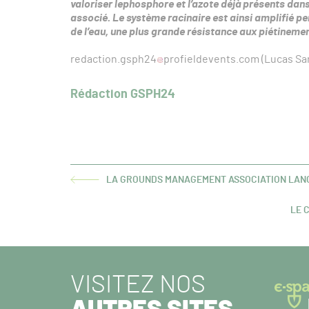
valoriser lephosphore et l’azote déjà présents dans 
associé
. Le
système
racinaire est ainsi amplifié p
de l’eau, une plus grande résistance aux piétineme
redaction.gsph24
profieldevents.com (Lucas Sa
Rédaction GSPH24
LA GROUNDS MANAGEMENT ASSOCIATION LANC
ARTICLE
PRÉCÉDENT :
LE 
ART
SUIV
VISITEZ NOS