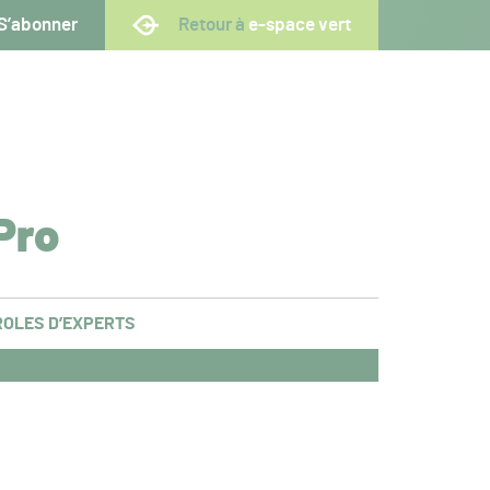
S’abonner
Retour à
e-space vert
Pro
OLES D’EXPERTS