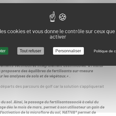
ationen améliorant le fonctionnement des facteurs
ts nutritifspar la plante. Pour cela, NATIVA® agit sur les
nt présents dans le sol.
 des cookies et vous donne le contrôle sur ceux qu
ssus de minéralisation dans le sol ainsi qu’une
activer
expliqué que cette solution est une clef permettant
ter
Tout refuser
Personnaliser
Politique de c
loppés par les microorganismes naturellement présents
olutions de fertilisation
écoresponsable : azote à
, éléments secondaires intégralement assimilables
. A l’instar
s proposera des équilibres de fertilisants sur-mesure
ur les analyses de sols et de végétaux.
« .
 départs des parcours de golf car la solution s’appliquerait
 du sol. Ainsi, le passage
du fertilisant
associé
à celui du
age dès le mois de mars, permet à son utilisateur un gain de
d’activation de la microflore du sol, NATIVA® permet de