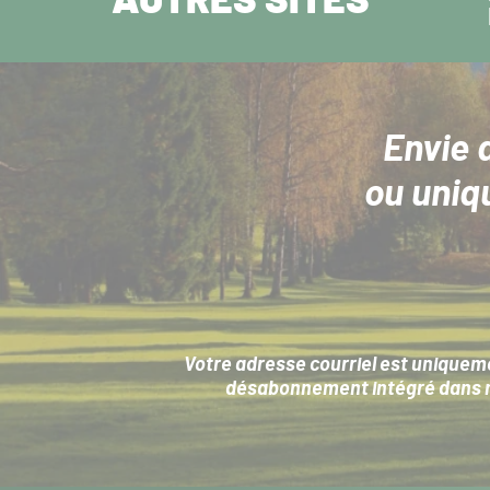
AUTRES SITES
Envie 
ou uniq
Votre adresse courriel est uniqueme
désabonnement intégré dans no