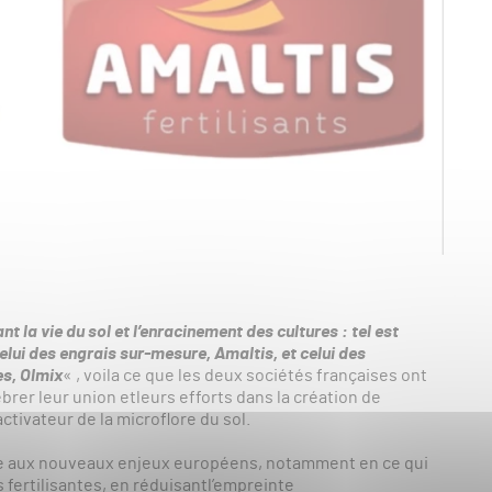
nt la vie du sol et l’enracinement des cultures : tel est
celui des engrais sur-mesure, Amaltis, et celui des
es, Olmix
« , voila ce que les deux sociétés françaises ont
er leur union etleurs efforts dans la création de
tivateur de la microflore du sol.
re aux nouveaux enjeux européens, notamment en ce qui
s fertilisantes, en réduisantl’empreinte