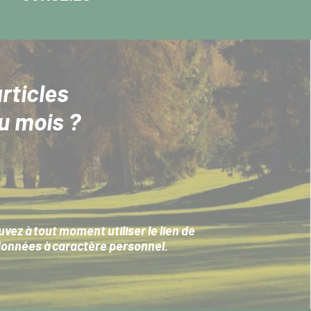
rticles
u mois ?
ez à tout moment utiliser le lien de
données à caractère personnel
.