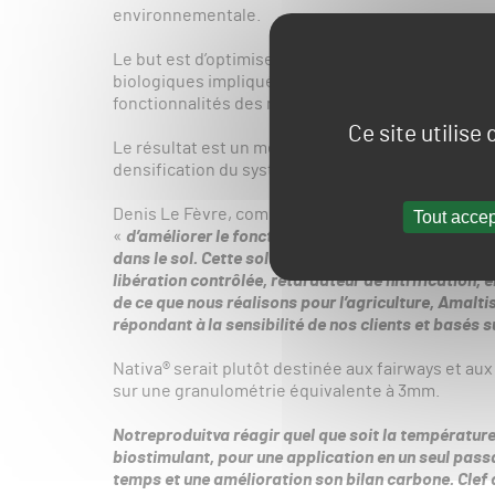
environnementale.
Le but est d’optimiser l’efficience de la fertilis
biologiques impliqués dans l’absorption des élémen
fonctionnalités des microorganismes naturelleme
Ce site utilise
Le résultat est un meilleur déroulement des proce
densification du système racinaire.
Denis Le Fèvre, commercial chez Amaltis, nous a 
Tout accep
«
d’améliorer le
fonctionnement des enzymes
déve
dans le sol
. Cette solution
peut-être couplée à
nos s
libération contrôlée, retardateur de nitrification
de ce que nous réalisons pour l’agriculture, Amalti
répondant à la sensibilité de nos clients et basés s
Nativa® serait plutôt destinée aux fairways et aux
sur une granulométrie équivalente à 3mm.
Notreproduitva réagir quel que soit la température
biostimulant, pour une application en un seul pass
temps et une amélioration son bilan carbone. Clef 