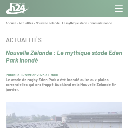
Panneau de gestion des cookies
Aller au contenu
Aller à la navigation
Toute
Navig
l’info
Vous
Accueil
>
Actualités
>
Nouvelle Zélande : Le mythique stade Eden Park inondé
êtes
du Gazon
ici :
Sport
CATÉGORIE :
ACTUALITÉS
Pro
Nouvelle Zélande : Le mythique stade Eden
Park inondé
Publié le 16 février 2023 à 07h00
Le stade de rugby Eden Park a été inondé suite aux pluies
torrentielles qui ont frappé Auckland et la Nouvelle Zélande fin
janvier.