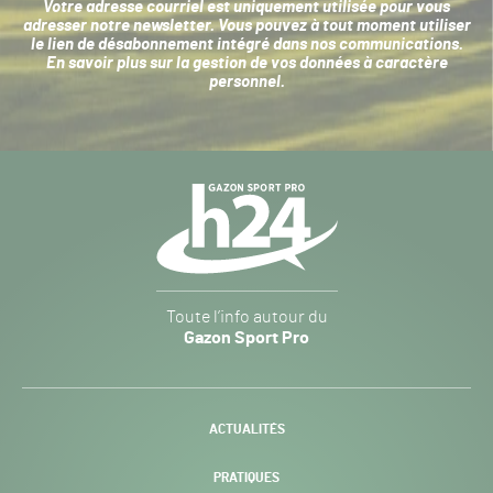
Votre adresse courriel est uniquement utilisée pour vous
adresser notre newsletter. Vous pouvez à tout moment utiliser
le lien de désabonnement intégré dans nos communications.
En savoir plus sur la
gestion de vos données à caractère
personnel
.
Navigation
secondaire
Gazon
Toute l’info autour du
Sport
Gazon Sport Pro
Pro
H24
-
ACTUALITÉS
PRATIQUES