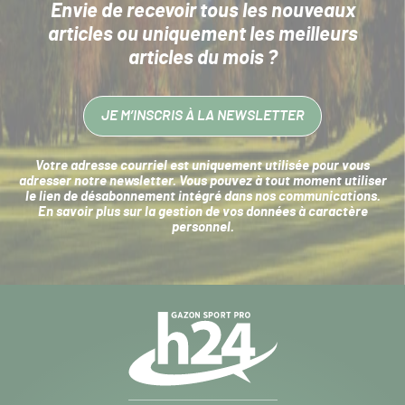
Envie de recevoir tous les nouveaux
articles
ou uniquement les meilleurs
articles du mois ?
JE M’INSCRIS À LA NEWSLETTER
Votre adresse courriel est uniquement utilisée pour vous
adresser notre newsletter. Vous pouvez à tout moment utiliser
le lien de désabonnement intégré dans nos communications.
En savoir plus sur la
gestion de vos données à caractère
personnel
.
Navigation
secondaire