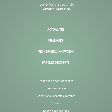
Gazon
Toute l’info autour du
Sport
Gazon Sport Pro
Pro
H24
-
ACTUALITÉS
PRATIQUES
RECHERCHE & INNOVATION
PAROLES D’EXPERTS
Politique de confidentialité
Mentions légales
Conditions Générales de Vente
Contact
Gestion des cookies