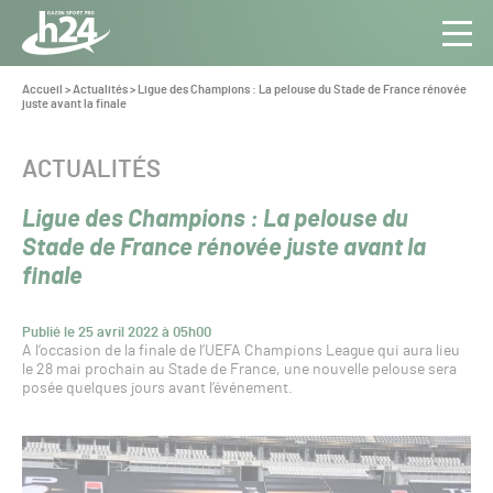
Panneau de gestion des cookies
Aller au contenu
Aller à la navigation
Toute
Navig
l’info
Vous
Accueil
>
Actualités
>
Ligue des Champions : La pelouse du Stade de France rénovée
êtes
juste avant la finale
du Gazon
ici :
Sport
Pro
CATÉGORIE :
ACTUALITÉS
Ligue des Champions : La pelouse du
Stade de France rénovée juste avant la
finale
Publié le 25 avril 2022 à 05h00
A l’occasion de la finale de l’UEFA Champions League qui aura lieu
le 28 mai prochain au Stade de France, une nouvelle pelouse sera
posée quelques jours avant l’événement.