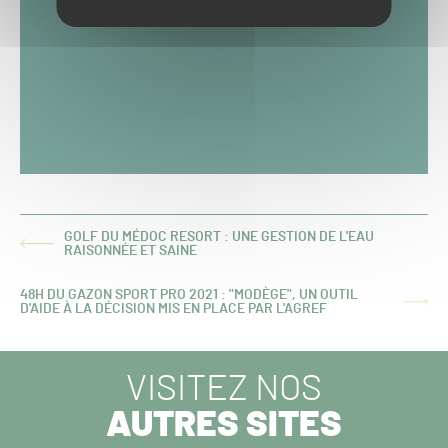
GOLF DU MÉDOC RESORT : UNE GESTION DE L'EAU
ARTICLE
RAISONNÉE ET SAINE
PRÉCÉDENT :
48H DU GAZON SPORT PRO 2021 : "MODÈGE", UN OUTIL
ARTICLE
D'AIDE À LA DÉCISION MIS EN PLACE PAR L'AGREF
SUIVANT :
VISITEZ NOS
AUTRES SITES