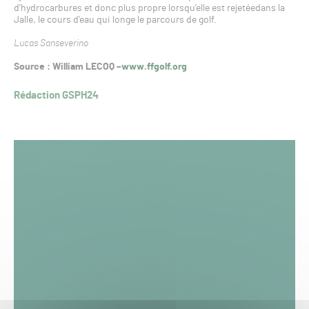
d’hydrocarbures et donc plus propre lorsqu’elle est rejetéedans la
Jalle, le cours d’eau qui longe le parcours de golf.
Lucas Sanseverino
Source : William LECOQ –
www.ffgolf.org
Rédaction GSPH24