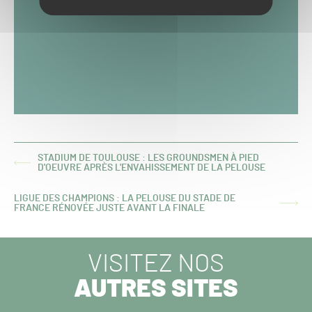
STADIUM DE TOULOUSE : LES GROUNDSMEN À PIED
ARTICLE
D'OEUVRE APRÈS L'ENVAHISSEMENT DE LA PELOUSE
PRÉCÉDENT :
LIGUE DES CHAMPIONS : LA PELOUSE DU STADE DE
ARTICLE
FRANCE RÉNOVÉE JUSTE AVANT LA FINALE
SUIVANT :
VISITEZ NOS
AUTRES SITES