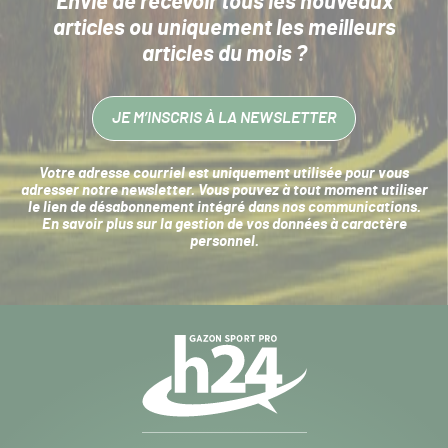
Envie de recevoir tous les nouveaux
articles
ou uniquement les meilleurs
articles du mois ?
JE M’INSCRIS À LA NEWSLETTER
Votre adresse courriel est uniquement utilisée pour vous
adresser notre newsletter. Vous pouvez à tout moment utiliser
le lien de désabonnement intégré dans nos communications.
En savoir plus sur la
gestion de vos données à caractère
personnel
.
Navigation
secondaire
Gazon