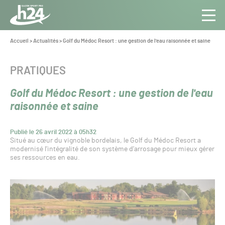
Panneau de gestion des cookies
Aller au contenu
Aller à la navigation
Toute
Navig
l’info
Vous
Accueil
>
Actualités
>
Golf du Médoc Resort : une gestion de l'eau raisonnée et saine
êtes
du Gazon
ici :
Sport
CATÉGORIE :
PRATIQUES
Pro
Golf du Médoc Resort : une gestion de l'eau
raisonnée et saine
Publié le 26 avril 2022 à 05h32
Situé au cœur du vignoble bordelais, le Golf du Médoc Resort a
modernisé l’intégralité de son système d’arrosage pour mieux gérer
ses ressources en eau.