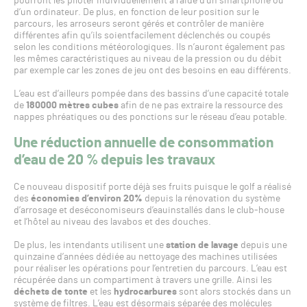
pourront les piloter individuellement à l’aide d’un smartphone ou
d’un ordinateur. De plus, en fonction de leur position sur le
parcours, les arroseurs seront gérés et contrôler de manière
différentes afin qu’ils soientfacilement déclenchés ou coupés
selon les conditions météorologiques. Ils n’auront également pas
les mêmes caractéristiques au niveau de la pression ou du débit
par exemple car les zones de jeu ont des besoins en eau différents.
L’eau est d’ailleurs pompée dans des bassins d’une capacité totale
de
180000 mètres cubes
afin de ne pas extraire la ressource des
nappes phréatiques ou des ponctions sur le réseau d’eau potable.
Une réduction annuelle de consommation
d’eau de 20 % depuis les travaux
Ce nouveau dispositif porte déjà ses fruits puisque le golf a réalisé
des
économies d’environ 20%
depuis la rénovation du système
d’arrosage et deséconomiseurs d’eauinstallés dans le club-house
et l’hôtel au niveau des lavabos et des douches.
De plus, les intendants utilisent une
station de lavage
depuis une
quinzaine d’années dédiée au nettoyage des machines utilisées
pour réaliser les opérations pour l’entretien du parcours. L’eau est
récupérée dans un compartiment à travers une grille. Ainsi les
déchets de tonte
et les
hydrocarbures
sont alors stockés dans un
système de filtres. L’eau est désormais séparée des molécules