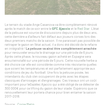
Le terrain du stade Ange Casanova va être complètement rénové
après le match de ce soir entre le
GFC Ajaccio
et le
Red Star
. L’état
de la pelouse est source de discussions depuis plus de deux ans,
cette dernière a d’ailleurs fait défaut aux joueurs corses lors des
deux premiers matchs de la saison. Il ne paraissait pas possible de
rattraper le gazon en l’état actuel, il a donc été décidé de le refaire
en intégralité !
La pelouse va ainsi être complètement arrachée
pour renouveler ensuite le drainage sur une période de 6 jours.
Après cette phase, le nouveau gazon acheté en Espagne sera
ensuiteinstallé sur une période de 5 jours. Cette nouvelle herbe a
été choisie car elle est considérée comme très résistante quelles
que soient les températures et est parfaitement appropriée aux
conditions de jeu du football. Une fois la pelouse posée, les
intendants du club s’en occuperont de près avec les étapes
classiques d’arrosages et d’engrainages. Ces travaux ont un coût
important pour leGazélec Ajaccio qui a été obligé de se délester de
300 000€ pour ce lifting du gazon de leur stade. Espérons que ce
renouvellement leur portera chance pour bien entamer la saison
2017-2018.
Source :
Corse Matin