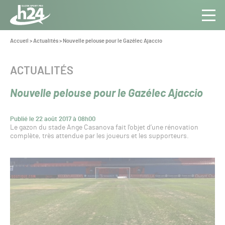
Panneau de gestion des cookies
Aller au contenu
Aller à la navigation
Toute
Navig
l’info
Vous
Accueil
>
Actualités
>
Nouvelle pelouse pour le Gazélec Ajaccio
êtes
du Gazon
ici :
Sport
CATÉGORIE :
ACTUALITÉS
Pro
Nouvelle pelouse pour le Gazélec Ajaccio
Publié le 22 août 2017 à 08h00
Le gazon du stade Ange Casanova fait l’objet d’une rénovation
complète, très attendue par les joueurs et les supporteurs.