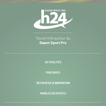
Navigation
secondaire
Gazon
Toute l’info autour du
Sport
Gazon Sport Pro
Pro
H24
-
ACTUALITÉS
PRATIQUES
RECHERCHE & INNOVATION
PAROLES D’EXPERTS