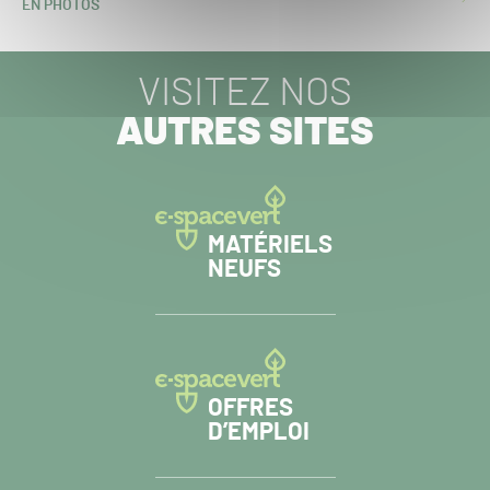
ARTICLE
EN PHOTOS
SUIVANT :
VISITEZ NOS
AUTRES SITES
MATÉRIELS
NEUFS
OFFRES
D’EMPLOI