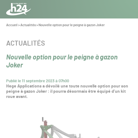
Panneau de gestion des cookies
Aller au contenu
Aller à la navigation
Toute
l’info
Vous
Accueil
>
Actualités
>
Nouvelle option pour le peigne à gazon Joker
êtes
du Gazon
ici :
Sport
CATÉGORIE :
ACTUALITÉS
Pro
Nouvelle option pour le peigne à gazon
Joker
Publié le 11 septembre 2023 à 07h00
Hege Applications a dévoilé une toute nouvelle option pour son
peigne à gazon Joker : il pourra désormais être équipé d’un kit
roue avant.