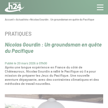
Panneau de gestion des cookies
Aller au contenu
Aller à la navigation
Toute
Navig
l’info
Vous
Accueil
>
Actualités
>
Nicolas Gourdin : Un groundsman en quête du Pacifique
êtes
du Gazon
ici :
Sport
CATÉGORIE :
PRATIQUES
Pro
Nicolas Gourdin : Un groundsman en quête
du Pacifique
Publié le 20 mars 2026 à 07h00
Après une longue expérience en France du côté de
Châteauroux, Nicolas Gourdin a rallié le Pacifique où il a pour
mission de préparer les Jeux du Pacifique. Une nouvelle
aventure dépaysante, avec des contraintes climatiques et des
méthodes de travail nouvelles.