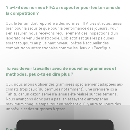
Y a-t-il des normes FIFA à respecter pour les terrains de
la compétition ?
Oui, le terrain doit répondre à des normes FIFA très strictes, aussi
bien pour la sécurité que pour la performance des joueurs. Pour
s’en assurer, nous recevons régulièrement des inspections d’un
laboratoire venu de métropole. L’objectif est que les pelouses
soient toujours au plus haut niveau, prêtes à accueillir des
compétitions internationales comme les Jeux du Pacifique.
Tu vas devoir travailler avec de nouvelles graminées et
méthodes, peux-tu en dire plus ?
Oui, nous allons utiliser des graminées spécialement adaptées aux
climats tropicaux (du bermuda notamment), une première ici à
Tahiti, car un gazon semé n’a jamais été réalisé sur ces terrains.
Nous avançons donc pas à pas, en essayant d’anticiper au
maximum chaque étape, tout en sachant qu’il y aura toujours des
imprévus et des surprises à gérer.
Quelles sont les particularités du climat polynésien et