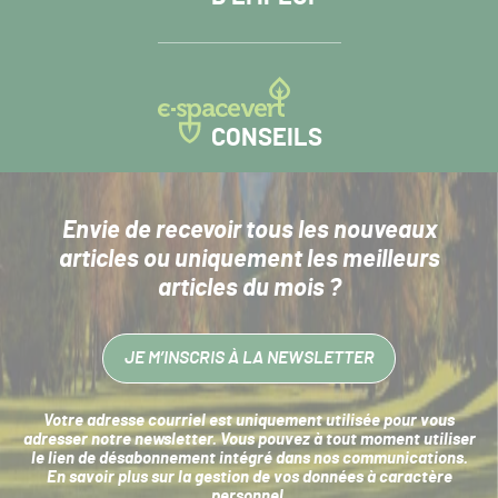
CONSEILS
Envie de recevoir tous les nouveaux
articles
ou uniquement les meilleurs
articles du mois ?
JE M’INSCRIS À LA NEWSLETTER
Votre adresse courriel est uniquement utilisée pour vous
adresser notre newsletter. Vous pouvez à tout moment utiliser
le lien de désabonnement intégré dans nos communications.
En savoir plus sur la
gestion de vos données à caractère
personnel
.