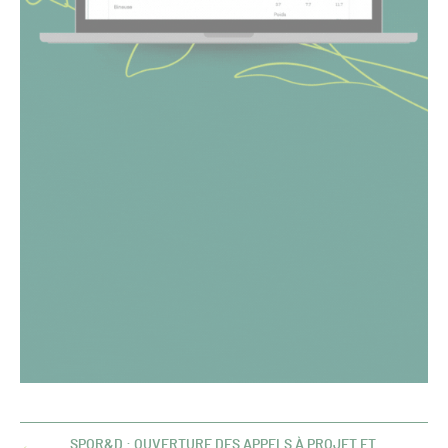
SPOR&D : OUVERTURE DES APPELS À PROJET ET