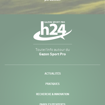
Navigation
secondaire
Gazon
Toute l’info autour du
Sport
Gazon Sport Pro
Pro
H24
-
ACTUALITÉS
PRATIQUES
RECHERCHE & INNOVATION
PAROLES D’EXPERTS