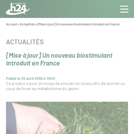
Panneau de gestion des cookies
Aller au contenu
Aller à la navigation
Toute
Navig
l’info
Vous
Accueil
>
Actualités
>
[Mise à jour] Un nouveau biostimulant introduit en France
êtes
du Gazon
ici :
Sport
CATÉGORIE :
ACTUALITÉS
Pro
[Mise à jour] Un nouveau biostimulant
introduit en France
Publié le 25 avril 2018 à 11h13
Ce produit a pour principe de simuler un stress afin de donner un
coup de fouet au métabolisme du gazon.