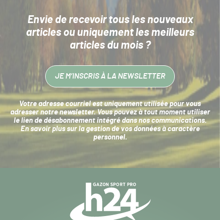
Envie de recevoir tous les nouveaux
articles
ou uniquement les meilleurs
articles du mois ?
JE M’INSCRIS À LA NEWSLETTER
Votre adresse courriel est uniquement utilisée pour vous
adresser notre newsletter. Vous pouvez à tout moment utiliser
le lien de désabonnement intégré dans nos communications.
En savoir plus sur la
gestion de vos données à caractère
personnel
.
Navigation
secondaire