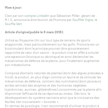
Mise à jour:
C’est par son
compte LinkedIn
que Sébastien Miller, gérant de
M.I.S, annonce la distribution de Promote par
Soufflet Vigne, le
Souffle Vert
.
Article d’origine(publié le 8 mars 2018):
Utilisé au Royaume-Uni sur tout type de terrains de sports
engazonnés, mais particulièrement sur les golfs, Promote est un
biostimulant dont le principe pourrait être grossièrement
rapproché de celui d’un vaccin : le produit vise en effet à simuler
une agression (biotique ou abiotique) et ainsi déclencher les
mécanismes de défense de la plante, pour finalement augmenter
son métabolisme.
Composé d’extraits naturels de plantes (dont des algues pressées à
froid), le produit, en plus d’agir comme un leurre et de stimuler les
mécanismes de défense, contient des nutriments (dont plusieurs
acides aminés) des enzymes et des hormones végétales
(cytokinines, auxines, gibbérellines) consommés par la plante afin
d’optimiser l’efficacité de sa réponse au stress. Dès lors, le
développement du système racinaire ainsi que la croissance des
feuilles s’en trouveraient « boostés ».
En termes de posologie, il est recommandé d’utiliser le produit à