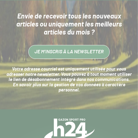
Envie de recevoir tous les nouveaux
articles
ou uniquement les meilleurs
articles du mois ?
JE M’INSCRIS À LA NEWSLETTER
Votre adresse courriel est uniquement utilisée pour vous
adresser notre newsletter. Vous pouvez à tout moment utiliser
le lien de désabonnement intégré dans nos communications.
En savoir plus sur la
gestion de vos données à caractère
personnel
.
Navigation
secondaire