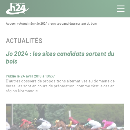
Panneau de gestion des cookies
Aller au contenu
Aller à la navigation
Toute
Navig
l’info
Vous
Accueil
>
Actualités
>
Jo 2024 : les sites candidats sortent du bois
êtes
du Gazon
ici :
Sport
CATÉGORIE :
ACTUALITÉS
Pro
Jo 2024 : les sites candidats sortent du
bois
Publié le 24 avril 2018 à 10h37
D’autres dossiers de propositions alternatives au domaine de
Versailles sont en cours de préparation, comme c’est le cas en
région Normandie…