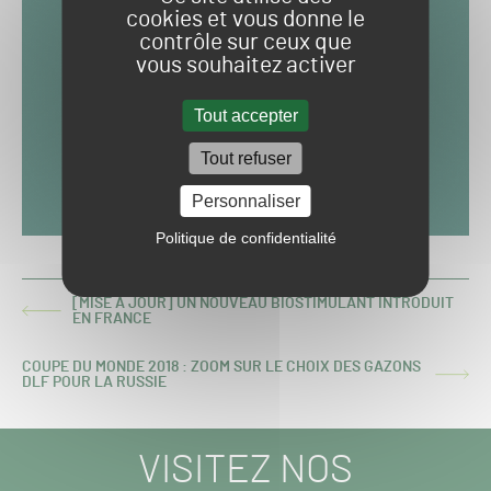
cookies et vous donne le
contrôle sur ceux que
vous souhaitez activer
Tout accepter
Tout refuser
Personnaliser
Politique de confidentialité
[MISE À JOUR] UN NOUVEAU BIOSTIMULANT INTRODUIT
ARTICLE
EN FRANCE
PRÉCÉDENT :
COUPE DU MONDE 2018 : ZOOM SUR LE CHOIX DES GAZONS
ARTICLE
DLF POUR LA RUSSIE
SUIVANT :
VISITEZ NOS