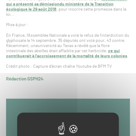
qui a présenté sa démissiondu ministère de la Transition
écologique le 29 août 2018
, pour inscrire cette promesse dans la
loi…
Mise à jour :
En France, l’Assemblée Nationale a voté le refus de l’interdiction du
glyphosate le 14 septembre. 35 députés ont voté pour, 43 contre.
Récemment, uneuniversité au Texas a révélé que la flore
intestinale des abeilles était affaiblie par cet herbicide,
ce qui
contribuerait à l’accroissement de la mortalité de leurs colonies
.
Crédit photo : Capture d’écran chaîne Youtube de BFM TV
Rédaction GSPH24