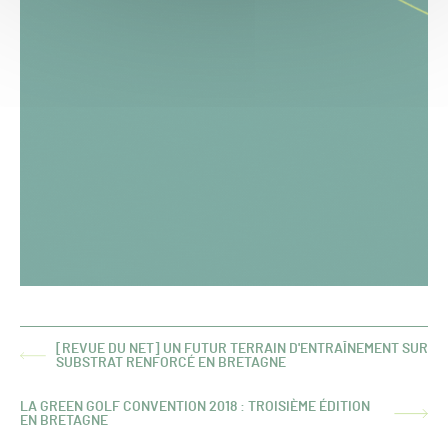
[REVUE DU NET] UN FUTUR TERRAIN D'ENTRAÎNEMENT SUR
ARTICLE
SUBSTRAT RENFORCÉ EN BRETAGNE
PRÉCÉDENT :
LA GREEN GOLF CONVENTION 2018 : TROISIÈME ÉDITION
ARTICLE
EN BRETAGNE
SUIVANT :