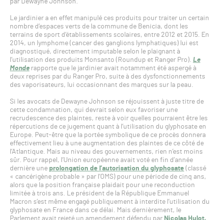
par Dewayne Johnson.
Le jardinier a en effet manipulé ces produits pour traiter un certain
nombre d’espaces verts de la commune de Benicia, dont les
terrains de sport d’établissements scolaires, entre 2012 et 2015. En
2014, un lymphome (cancer des ganglions lymphatiques) lui est
diagnostiqué, directement imputable selon le plaignant à
l’utilisation des produits Monsanto (Roundup et Ranger Pro).
Le
Monde
rapporte que le jardinier avait notamment été aspergé à
deux reprises par du Ranger Pro, suite à des dysfonctionnements
des vaporisateurs, lui occasionnant des marques sur la peau.
Si les avocats de Dewayne Johnson se réjouissent à juste titre de
cette condamnation, qui devrait selon eux favoriser une
recrudescence des plaintes, reste à voir quelles pourraient être les
répercutions de ce jugement quant à l’utilisation du glyphosate en
Europe. Peut-être que la portée symbolique de ce procès donnera
effectivement lieu à une augmentation des plaintes de ce côté de
l’Atlantique. Mais au niveau des gouvernements, rien n’est moins
sûr. Pour rappel, l’Union européenne avait voté en fin d’année
dernière une
prolongation de l’autorisation du glyphosate
(classé
« cancérigène probable » par l’OMS) pour une période de cinq ans,
alors que la position française plaidait pour une reconduction
limitée à trois ans. Le président de la République Emmanuel
Macron s’est même engagé publiquement à interdite l’utilisation du
glyphosate en France dans ce délai. Mais dernièrement, le
Parlement avait rejeté un amendement défendu par
Nicolas Hulot,