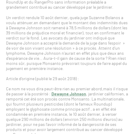
RoundUp et du RangerPro sans information préalable a
grandement contribué au cancer développé par le jardinier.
Un verdict rendule 10 août dernier, quela juge Suzanne Bolanos a
voulu atténuer,en demandant que le montant des indemnités dues
à Dewayne Johnson soit ramené à 78,5 millions de dollars (dont les
39 millions de préjudice moral et financier), tout en confirmant le
verdict sur le fond. Les avocats du jardinier ont indiqué que
Dewayne Johnson a accepté la demande de la juge dans l’espoir »
de voir de son vivant une résolution » à ce procès. Atteint d’un
lymphome, Dewayne Johnson n’aurait en effet plus que deux ans
d’espérance de vie… Aura-t-il gain de cause de la sorte ? Rien n’est
moins sûr, puisque Monsanto prévoirait toujours de faire appel du
jugement en première instance.
Article d’origine (publié le 29 août 2018) :
Ce nom ne vous dira peut-être rien au premier abord,mais il risque
de passer à la postérité :
Dewayne Johnson
, jardinier californien, a
remporté cet été son procès contre Monsanto. La multinationale,
qui fournit plusieurs pesticides (dont le fameux Roundup)
employant le glyphosate comme principe actif , a en effet été
condamnée en première instance, le 10 août dernier, à verser
quelque 290 millions de dollars (environ 250 millions d’euros) au
jardinier, pour ne pas l’avoir informé de la dangerosité de ses
produits et pour avoir largement contribué au cancer développé