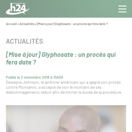
Panneau de gestion des cookies
Aller au contenu
Aller à la navigation
Toute
Navig
l’info
Vous
Accueil
>
Actualités
>
[Mise à jour] Glyphosate : un procès qui fera date ?
êtes
du Gazon
ici :
Sport
CATÉGORIE :
ACTUALITÉS
Pro
[Mise à jour] Glyphosate : un procès qui
fera date ?
Publié le 2 novembre 2018 à 15h03
Dewayne Johnson, le jardinier américain qui a gagné son procès
contre Monsanto, a accepté de voir le montant de ses
dédommagements réduit afin de limiter la durée de la procédure.